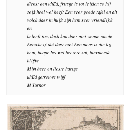
dienst aen uhEd, fritsge is tot leijden so hij
seijt heel wel heeft Een seer goede tafel en alt
volck daer in huijs sijn hem seer vriendlijck
en
beleeft toe, doch kan daer niet wenne om de
Eenicheijt dat daer niet Een mens is die hij
kent, hoope het wel beetere sal, hiermeede
blijfve
Mijn heer en lieste hartge
uhEd getrouwe wijff
M Turnor