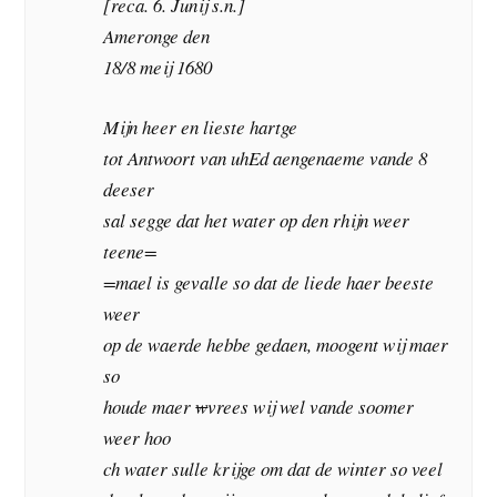
[reca. 6. Junij s.n.]
Ameronge den
18/8 meij 1680
Mijn heer en lieste hartge
tot Antwoort van uhEd aengenaeme vande 8
deeser
sal segge dat het water op den rhijn weer
teene=
=mael is gevalle so dat de liede haer beeste
weer
op de waerde hebbe gedaen, moogent wij maer
so
houde maer
w
vrees wij wel vande soomer
weer hoo
ch water sulle krijge om dat de winter so veel