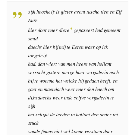
sijn hoocheijt is gister avont tusche tien en Elf
Eure
4
hier door naer diere
gepaseert had gemeent
smid
daechs hier bij mij te Eeten waer op ick
toegeleijt
had, dan wiert van men heere van hollant
versocht gistere merge haer vergaderin noch
bij te woonne het welcke hij gedaen heeft, en
gaet en maendach weer naer den haech om
dijnsdaechs weer inde selfve vergaderin te
sijn
het schijnt de leeden in hollant den ander int
stuck
vande finans niet wel konne verstaen daer