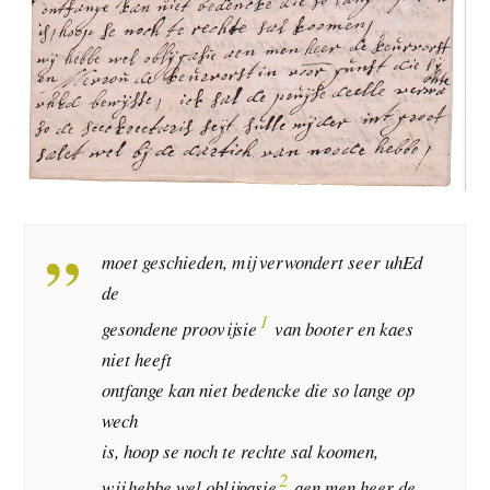
moet geschieden, mij verwondert seer uhEd
de
1
gesondene proovijsie
van booter en kaes
niet heeft
ontfange kan niet bedencke die so lange op
wech
is, hoop se noch te rechte sal koomen,
2
wij hebbe wel oblijgasie
aen men heer de