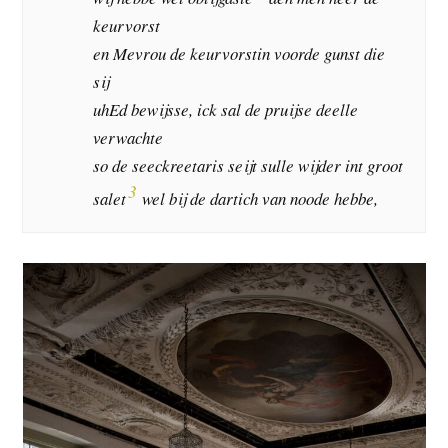
keurvorst
en Mevrou de keurvorstin voorde gunst die
sij
uhEd bewijsse, ick sal de pruijse deelle
verwachte
so de seeckreetaris seijt sulle wijder int groot
3
salet
wel bij de dartich van noode hebbe,