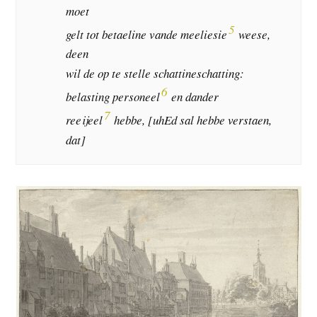
moet
5
gelt tot betaeline vande meeliesie
weese,
deen
wil de op te stelle schattineschatting:
6
belasting personeel
en dander
7
reeijeel
hebbe, [uhEd sal hebbe verstaen,
dat]