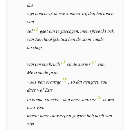
dat
sijn hoocheijt deese soomer bij den hartooch
van
12
sel
gaet om te jaechgen, men spreeckt ock
van Een houlijck tuschen de soon vande
bischop
13
14
van oosenebruch
en de suster
van
Mevrou de prin
15
=ses van oransge
, so dat aengaet, sou
daer wel Eits
16
in konne steecke , den heer smitser
is wel
over Een
maent naer Antwerpen gegaen heb noch van
sijn