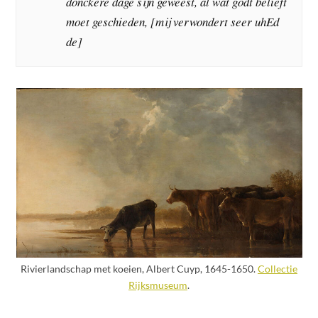
donckere dage sijn geweest, al wat godt belieft
moet geschieden, [mij verwondert seer uhEd
de]
Rivierlandschap met koeien, Albert Cuyp, 1645-1650.
Collectie
Rijksmuseum
.