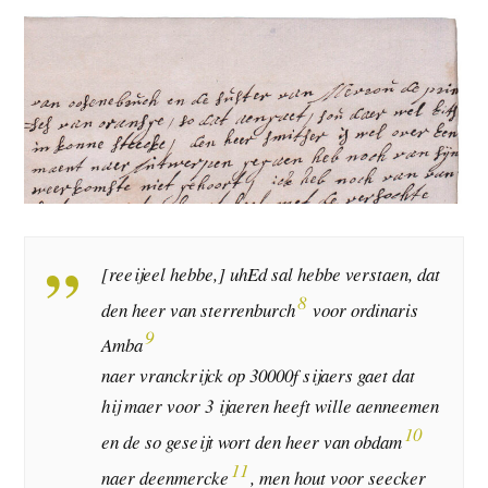
[reeijeel hebbe,] uhEd sal hebbe verstaen, dat
8
den heer van sterrenburch
voor ordinaris
9
Amba
naer vranckrijck op 30000f sijaers gaet dat
hij maer voor 3 ijaeren heeft wille aenneemen
10
en de so geseijt wort den heer van obdam
11
naer deenmercke
, men hout voor seecker