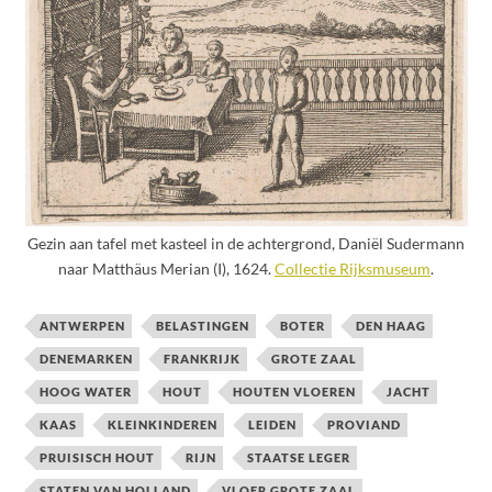
Gezin aan tafel met kasteel in de achtergrond, Daniël Sudermann
naar Matthäus Merian (I), 1624.
Collectie Rijksmuseum
.
ANTWERPEN
BELASTINGEN
BOTER
DEN HAAG
DENEMARKEN
FRANKRIJK
GROTE ZAAL
HOOG WATER
HOUT
HOUTEN VLOEREN
JACHT
KAAS
KLEINKINDEREN
LEIDEN
PROVIAND
PRUISISCH HOUT
RIJN
STAATSE LEGER
STATEN VAN HOLLAND
VLOER GROTE ZAAL