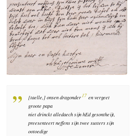
17
[taelle,] onsen dragonder
en vergeet
groote papa
niet drinckt alledaech sijn hEd gesontheijt,
preesenteert neffens sijn twee susters sijn
ootoedige