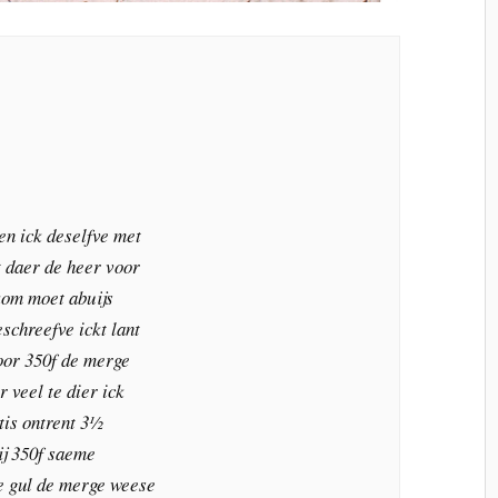
en ick deselfve met
t daer de heer voor
kom moet abuijs
eschreefve ickt lant
oor 350f de merge
 veel te dier ick
 tis ontrent 3½
ij 350f saeme
e gul de merge weese