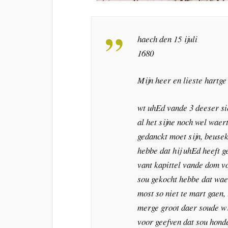
haech den 15 ijuli
1680
Mijn heer en lieste hartge
wt uhEd vande 3 deeser si
al het sijne noch wel waer
gedanckt moet sijn, beuse
hebbe dat hij uhEd heeft g
vant kapittel vande dom v
sou gekocht hebbe dat waer
most so niet te mart gaen,
merge groot daer soude w
voor geefven dat sou hond