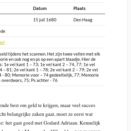
Datum
Plaats
15 juli 1680
Den Haag
ede
ief
sseld tijdens het scannen. Het zijn twee vellen met elk
rie en ook nog en ps op een apart blaadje. Hier de
1e vel kant 1 – 73; 1e vel kant 2 – 74, 77; 1e vel
4 – 81; 2e vel kant 1 – 78; 2e vel kant 2 – 79; 2e vel
 4 - 80; Memorie voor – 74 gedeeltelijk, 77; Memorie
4 overdwars, 75; Ps achter - 76
nde best om geld te krijgen, maar veel succes
echt belangrijke zaken gaat, moet ze eerst wat
kste: het gaat goed met Godard Adriaan. Kennelijk