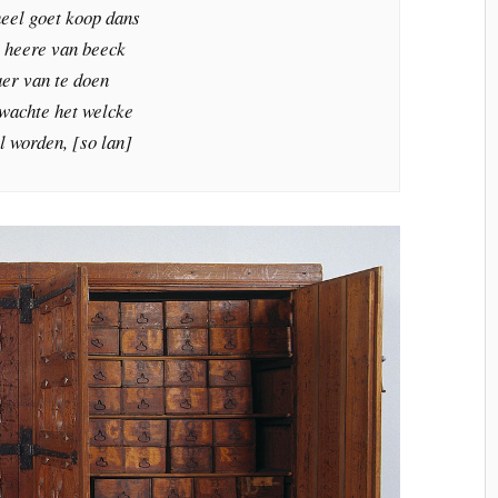
 heel goet koop dans
n heere van beeck
aer van te doen
wachte het welcke
l worden, [so lan]