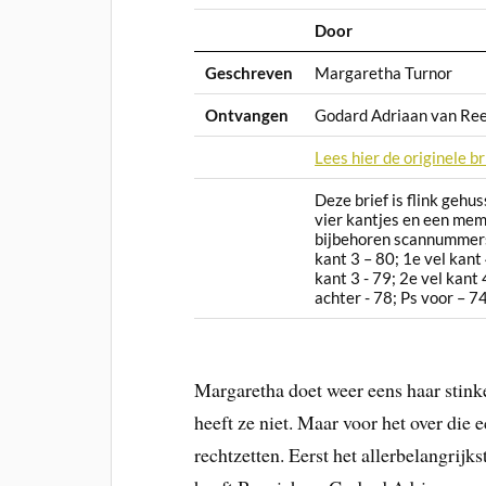
Door
Geschreven
Margaretha Turnor
Ontvangen
Godard Adriaan van Re
Lees hier de originele br
Deze brief is flink gehu
vier kantjes en een memo
bijbehoren scannummers: 
kant 3 – 80; 1e vel kant 
kant 3 - 79; 2e vel kant
achter - 78; Ps voor – 7
Margaretha doet weer eens haar stinke
heeft ze niet. Maar voor het over die 
rechtzetten. Eerst het allerbelangrij