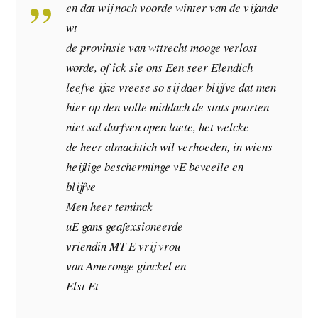
en dat wij noch voorde winter van de vijande
wt
de provinsie van wttrecht mooge verlost
worde, of ick sie ons Een seer Elendich
leefve ijae vreese so sij daer blijfve dat men
hier op den volle middach de stats poorten
niet sal durfven open laete, het welcke
de heer almachtich wil verhoeden, in wiens
heijlige bescherminge vE beveelle en
blijfve
Men heer teminck
uE gans geafexsioneerde
vriendin MT E vrij vrou
van Ameronge ginckel en
Elst Et