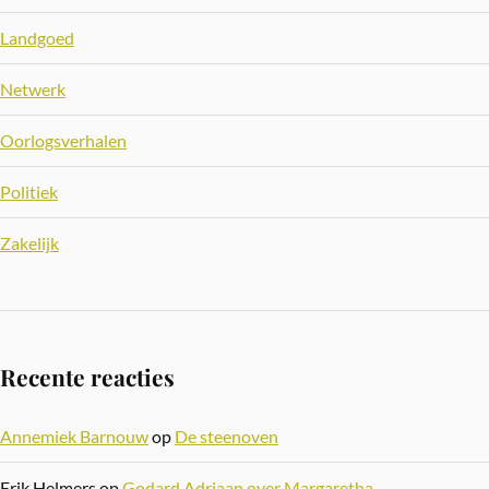
Landgoed
Netwerk
Oorlogsverhalen
Politiek
Zakelijk
Recente reacties
Annemiek Barnouw
op
De steenoven
Erik Helmers
op
Godard Adriaan over Margaretha