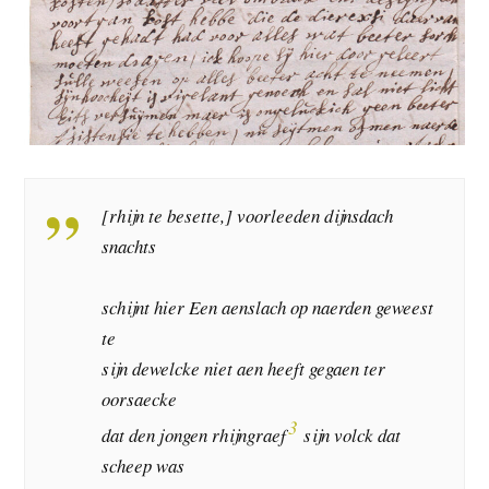
[rhijn te besette,] voorleeden dijnsdach
snachts
schijnt hier Een aenslach op naerden geweest
te
sijn dewelcke niet aen heeft gegaen ter
oorsaecke
3
dat den jongen rhijngraef
sijn volck dat
scheep was