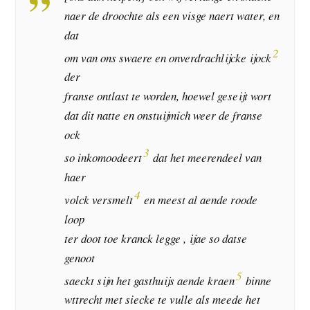
naer de droochte als een visge naert water, en
dat
2
om van ons swaere en onverdrachlijcke ijock
der
franse ontlast te worden, hoewel geseijt wort
dat dit natte en onstuijmich weer de franse
ock
3
so inkomoodeert
dat het meerendeel van
haer
4
volck versmelt
en meest al aende roode
loop
ter doot toe kranck legge , ijae so datse
genoot
5
saeckt sijn het gasthuijs aende kraen
binne
wttrecht met siecke te vulle als meede het