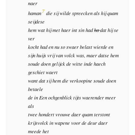
naer
7
haman
die sij wilde spreecken als hij quam
seijdese
hem wat hij met haer int sin had
ha
dat hij se
ver
kocht had en nu so swaer belast wierde en
sijn huijs vrij van volck was, maer datse hem
soude doen gelijck de witte inde haech
geschiet waert
want dat sij hem die verkoopine soude doen
betaele
de in Een ochgenblick tijts waerender meer
als
twee hondert vrouwe daer quam terstont
krijsvolck in wapene voor de deur daer
meede het