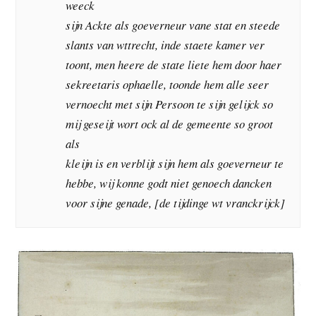
weeck
sijn Ackte als goeverneur vane stat en steede
slants van wttrecht, inde staete kamer ver
toont, men heere de state liete hem door haer
sekreetaris ophaelle, toonde hem alle seer
vernoecht met sijn Persoon te sijn gelijck so
mij geseijt wort ock al de gemeente so groot
als
kleijn is en verblijt sijn hem als goeverneur te
hebbe, wij konne godt niet genoech dancken
voor sijne genade, [de tijdinge wt vranckrijck]