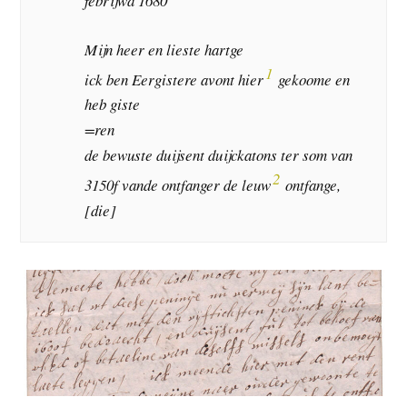
febrijwa 1680
Mijn heer en lieste hartge
1
ick ben Eergistere avont hier
gekoome en
heb giste
=ren
de bewuste duijsent duijckatons ter som van
2
3150f vande ontfanger de leuw
ontfange,
[die]