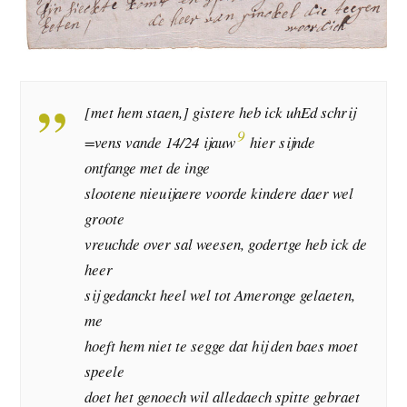
[met hem staen,] gistere heb ick uhEd schrij
9
=vens vande 14/24 ijauw
hier sijnde
ontfange met de inge
slootene nieuijaere voorde kindere daer wel
groote
vreuchde over sal weesen, godertge heb ick de
heer
sij gedanckt heel wel tot Ameronge gelaeten,
me
hoeft hem niet te segge dat hij den baes moet
speele
doet het genoech wil alledaech spitte gebraet