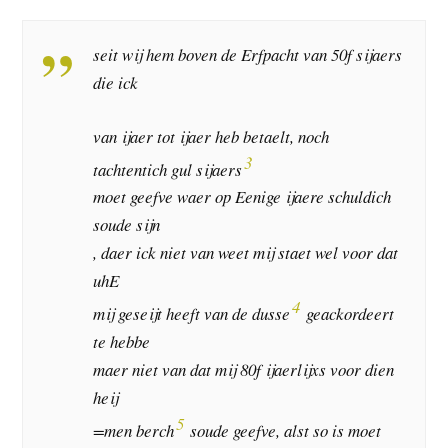
seit wij hem boven de Erfpacht van 50f sijaers
die ick
van ijaer tot ijaer heb betaelt, noch
3
tachtentich gul sijaers
moet geefve waer op Eenige ijaere schuldich
soude sijn
, daer ick niet van weet mij staet wel voor dat
uhE
4
mij geseijt heeft van de dusse
geackordeert
te hebbe
maer niet van dat mij 80f ijaerlijxs voor dien
heij
5
=men berch
soude geefve, alst so is moet