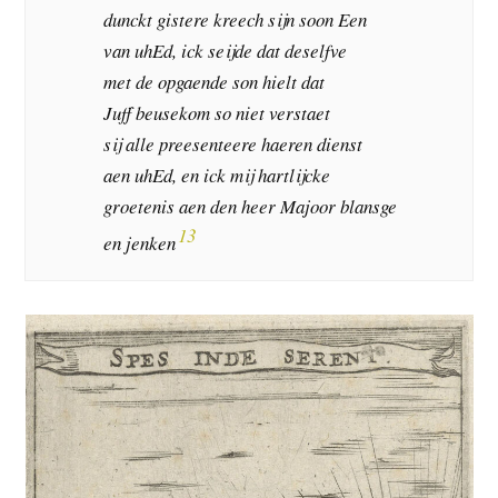
dunckt gistere kreech sijn soon Een
van uhEd, ick seijde dat deselfve
met de opgaende son hielt dat
Juff beusekom so niet verstaet
sij alle preesenteere haeren dienst
aen uhEd, en ick mij hartlijcke
groetenis aen den heer Majoor blansge
13
en jenken