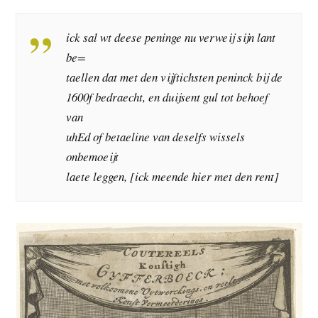
ick sal wt deese peninge nu verweij sijn lant
be=
taellen dat met den vijftichsten peninck bij de
1600f bedraecht, en duijsent gul tot behoef
van
uhEd of betaeline van deselfs wissels
onbemoeijt
laete leggen, [ick meende hier met den rent]