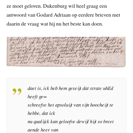
ze moet geloven. Dukenburg wil heel graag een
antwoord van Godard Adriaan op eerdere brieven met
daarin de vraag wat hij nu het beste kan doen.
daet is, ick heb hem geseijt dat strate uhEd
heeft ge=
schreefve het apsoluijt van sijn hoocheijt te
hebbe, dat ick
nu qualijck kan geloofve dewijl hijt so breet
aende heer van