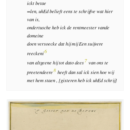
ickt betae
=len, uhEd belieft eens te schrijfve wat hier
van is,
ondertusche heb ick de rentmeester vande
domeine
doen versoecke dat hij mij Een suijvere
6
reeckeni
7
van altgeene hij tot dato dees
van ons te
8
preetendeere
heeft dan sal ick sien hoe wij
met hem staen , [gisteren heb ick uhEd schrij]