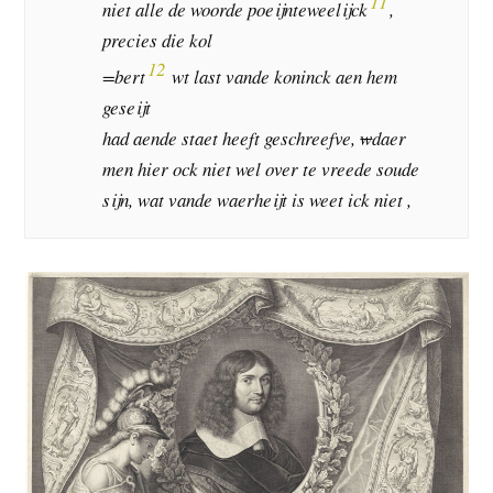
11
niet alle de woorde poeijnteweelijck
,
precies die kol
12
=bert
wt last vande koninck aen hem
geseijt
had aende staet heeft geschreefve,
w
daer
men hier ock niet wel over te vreede soude
sijn, wat vande waerheijt is weet ick niet ,