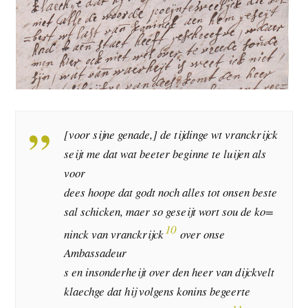
[voor sijne genade,] de tijdinge wt vranckrijck
seijt me dat wat beeter beginne te luijen als
voor
dees hoope dat godt noch alles tot onsen beste
sal schicken, maer so geseijt wort sou de ko=
10
ninck van vranckrijck
over onse
Ambassadeur
s en insonderheijt over den heer van dijckvelt
klaechge dat hij volgens konins begeerte