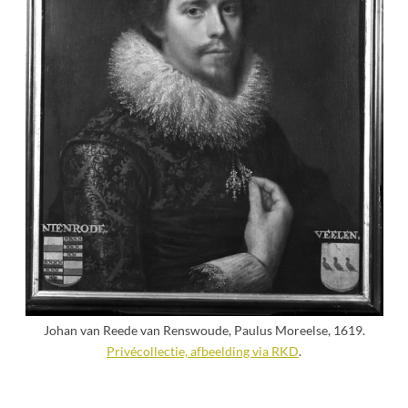
Johan van Reede van Renswoude, Paulus Moreelse, 1619.
Privécollectie, afbeelding via RKD
.