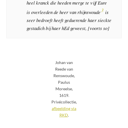
heel kranck die heeden merge te vijf Eure
3
is overleeden de heer van rhijnswoude
is
seer bedroeft heeft geduerende haer sieckte
gestadich bij haer hEd geweest, [voorts so]
Johan van
Reede van
Renswoude,
Paulus
Moreelse,
1619.
Privécollectie,
afbeelding via
RKD
.