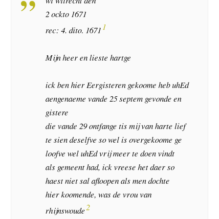
wt wttrecht den
2 ockto 1671
1
rec: 4. dito. 1671
Mijn heer en lieste hartge
ick ben hier Eergisteren gekoome heb uhEd
aengenaeme vande 25 septem gevonde en
gistere
die vande 29 ontfange tis mij van harte lief
te sien deselfve so wel is overgekoome ge
loofve wel uhEd vrij meer te doen vindt
als gemeent had, ick vreese het daer so
haest niet sal afloopen als men dochte
hier koomende, was de vrou van
2
rhijnswoude