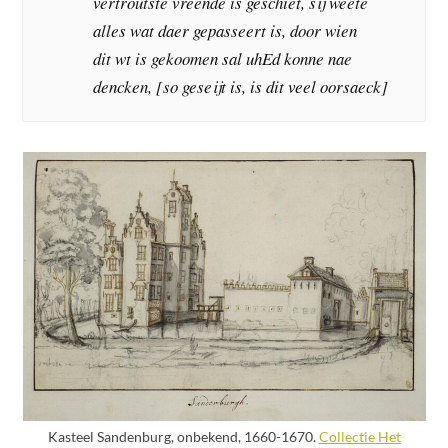
vertroutste vreende is geschiet, sij weete
alles wat daer gepasseert is, door wien
dit wt is gekoomen sal uhEd konne nae
dencken, [so geseijt is, is dit veel oorsaeck]
Kasteel Sandenburg, onbekend, 1660-1670.
Collectie Het