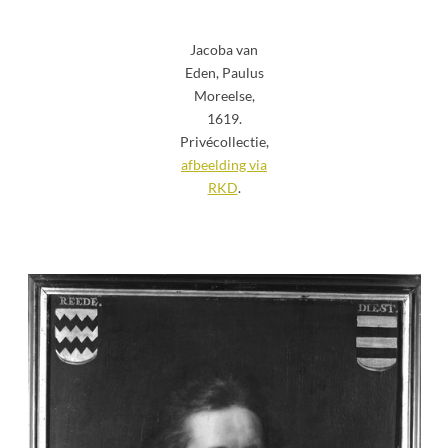
Jacoba van
Eden, Paulus
Moreelse,
1619.
Privécollectie,
afbeelding via
RKD
.