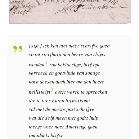
[sijn,] ick kan niet meer schrijfve gaen
so int sterfhuijs den heere van rhijns
4
wouden
rou beklaechge, blijf opt
versoeck en goetvinde van somige
noch deesen dach hier om den heere
5
nellisteijn
overt werck te spreecken
die te vier Euren bij mij komt
sal met de naeste post schrijfve
wat die seijt meen met godts hulp
merge weer naer Ameronge gaen
inmiddels blijfve