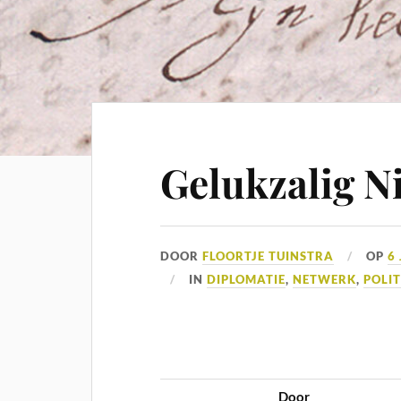
Gelukzalig N
DOOR
FLOORTJE TUINSTRA
OP
6
IN
DIPLOMATIE
,
NETWERK
,
POLIT
Door