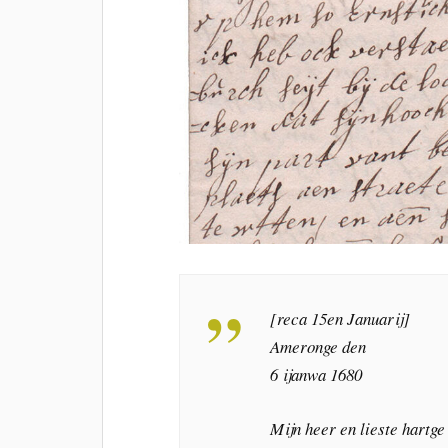
[reca 15en Januarij]
Ameronge den
6 ijanwa 1680
Mijn heer en lieste hartge