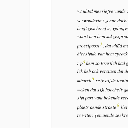
wt uhEd meesiefve vande 
verwonderin t geene dockt
heeft geschreefve, geloofve
woort aen hem sal gespro
3
preesipoost
, dat uhEd m
hiersijnde van hem sprack
4
r p
hem so Ernstich had 
ick heb ock verstaen dat d
6
=burch
seijt bij de loot
=cken dat sijn hoocheijt g
sijn part vant bekende re
8
plaets aende straete
liet
te wtten, [en aende seekr