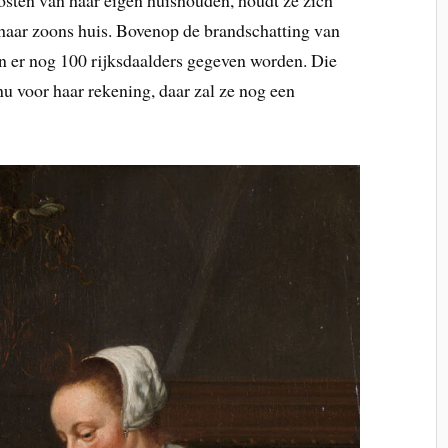
osten van haar eigen huishouden, houdt ze zich
haar zoons huis. Bovenop de brandschatting van
 er nog 100 rijksdaalders gegeven worden. Die
 voor haar rekening, daar zal ze nog een