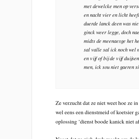
met dewelcke men op versc
en nacht vier en licht hee
duerde lanck deen was nie
ginck weer legge, doch na
midts de meenaesge het he
sal valle sal ick noch wel
en vijf of bij de vijf duijs
men, ick sou niet gaeren s
Ze verzucht dat ze niet weet hoe ze i
wel eens een dienstmeid of koetsier g
oplossing ‘dienst boode kanick niet 