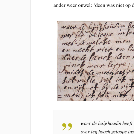
ander weer onwel: ‘deen was niet op d
waer de huijshoudin heeft 
over leg hooch geloope ins