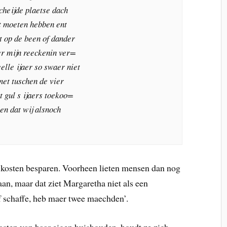
heijde plaetse dach
ft moeten hebben ent
t op de been of dander
er mijn reeckenin ver=
elle ijaer so swaer niet
 met tuschen de vier
ent gul s ijaers toekoo=
ien dat wij alsnoch
n kosten besparen. Voorheen lieten mensen dan nog
aan, maar dat ziet Margaretha niet als een
af schaffe, heb maer twee maechden’.