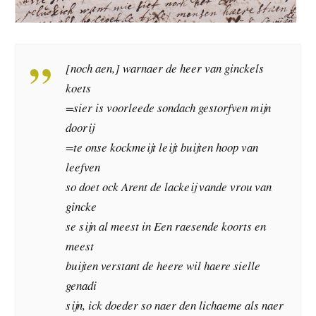
[noch aen,] warnaer de heer van ginckels
koets
=sier is voorleede sondach gestorfven mijn
doorij
=te onse kockmeijt leijt buijten hoop van
leefven
so doet ock Arent de lackeij vande vrou van
gincke
se sijn al meest in Een raesende koorts en
meest
buijten verstant de heere wil haere sielle
genadi
sijn, ick doeder so naer den lichaeme als naer