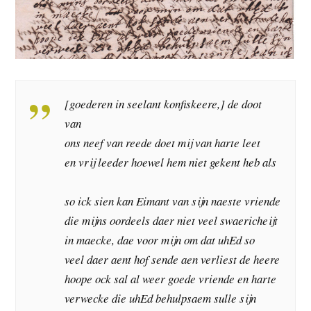
[goederen in seelant konfiskeere,] de doot
van
ons neef van reede doet mij van harte leet
en vrij leeder hoewel hem niet gekent heb als
so ick sien kan Eimant van sijn naeste vriende
die mijns oordeels daer niet veel swaericheijt
in maecke, dae voor mijn om dat uhEd so
veel daer aent hof sende aen verliest de heere
hoope ock sal al weer goede vriende en harte
verwecke die uhEd behulpsaem sulle sijn