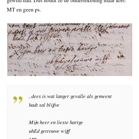
gewild had. Dus houdt ze de ondertekening maar kort:
MT en geen ps.
, dees is wat langer gevalle als gemeent
hadt sal blijfve
Mijn heer en lieste hartge
uhEd getrouwe wijff