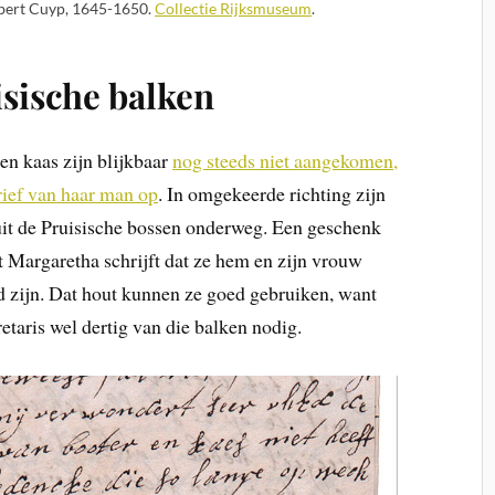
lbert Cuyp, 1645-1650.
Collectie Rijksmuseum
.
isische balken
en kaas zijn blijkbaar
nog steeds niet aangekomen,
rief van haar man op
. In omgekeerde richting zijn
uit de Pruisische bossen onderweg. Een geschenk
nt Margaretha schrijft dat ze hem en zijn vrouw
d zijn. Dat hout kunnen ze goed gebruiken, want
retaris wel dertig van die balken nodig.