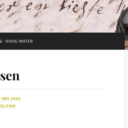
G:
HOOG WATER
isen
8 MEI 2026
OLITIEK