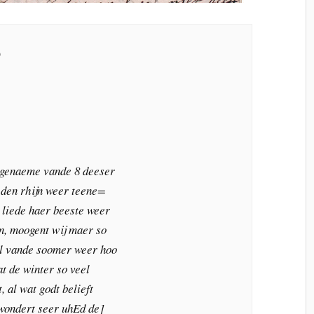
0
ngenaeme vande 8 deeser
 den rhijn weer teene=
 liede haer beeste weer
n, moogent wij maer so
el vande soomer weer hoo
at de winter so veel
, al wat godt belieft
wondert seer uhEd de]