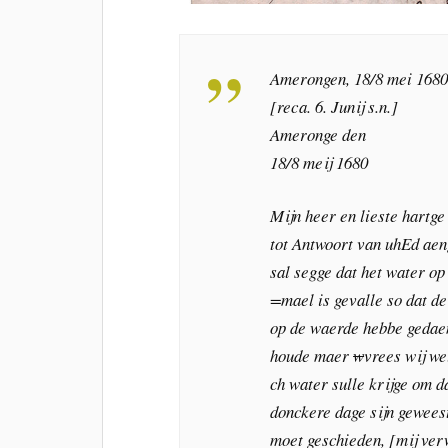
Amerongen, 18/8 mei 168
[reca. 6. Junij s.n.]
Ameronge den
18/8 meij 1680
Mijn heer en lieste hartge
tot Antwoort van uhEd ae
sal segge dat het water op
=mael is gevalle so dat de
op de waerde hebbe gedae
houde maer
w
vrees wij w
ch water sulle krijge om d
donckere dage sijn geweest
moet geschieden, [mij ver