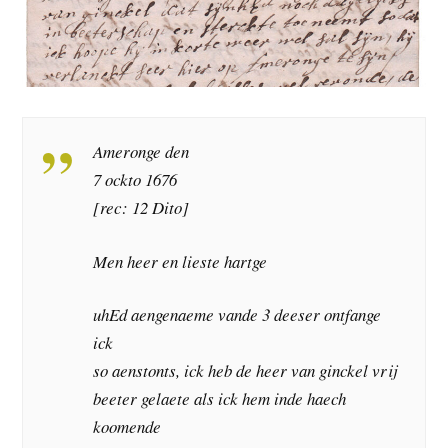
Ameronge den
7 ockto 1676
[rec: 12 Dito]
Men heer en lieste hartge
uhEd aengenaeme vande 3 deeser ontfange
ick
so aenstonts, ick heb de heer van ginckel vrij
beeter gelaete als ick hem inde haech
koomende