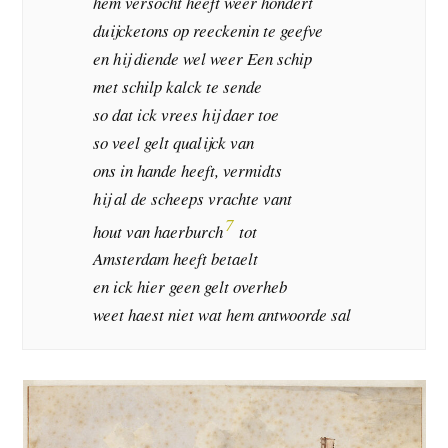
hem versocht heeft weer hondert
duijcketons op reeckenin te geefve
en hij diende wel weer Een schip
met schilp kalck te sende
so dat ick vrees hij daer toe
so veel gelt qualijck van
ons in hande heeft, vermidts
hij al de scheeps vrachte vant
7
hout van haerburch
tot
Amsterdam heeft betaelt
en ick hier geen gelt overheb
weet haest niet wat hem antwoorde sal