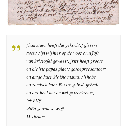
[had staen heeft dat gekocht,] gistere
avont sijn wij hier op de voor bruijloft
van kristoffel geweest, frits heeft groote
en kleijne papas plaets gereepreesenteert
en antge haer kleijne mama, sij hebe
en sondach haer Eerste gebodt gehadt
en ons heel net en wel getrackteert,
ick blijf
uhEd getrouwe wijff
M Turnor