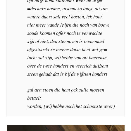
opt huijs komt sullender weer de leij=
=deckers koome, insoma so lange dit tim
=mere duert salt veel kosten, ick hoor
niet meer vande leijen die noch van boove
soude koomen offer noch te verwachte
sijn of niet, den steenoven is teenemael
afgestoockt se meene datse heel wel ge=
luckt sal sijn, wij hebbe van ott baerense
over de twee hondert en veertich duijsent
steen gehadt dat is bij de vijftien hondert
gul aen steen die hem ock sulle moeten
betaelt
worden, [wij hebbe noch het schoonste weer]