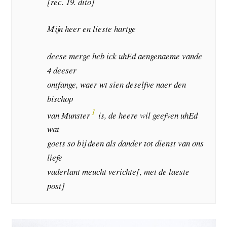
[rec. 19. dito]
Mijn heer en lieste hartge
deese merge heb ick uhEd aengenaeme vande
4 deeser
ontfange, waer wt sien deselfve naer den
bischop
1
van Munster
is, de heere wil geefven uhEd
wat
goets so bij deen als dander tot dienst van ons
liefe
vaderlant meucht verichte[, met de laeste
post]