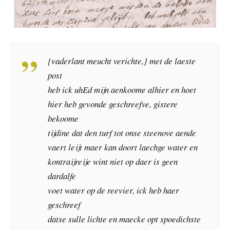
[vaderlant meucht verichte,] met de laeste
post
heb ick uhEd mijn aenkoome alhier en hoet
hier heb gevonde geschreefve, gistere
bekoome
tijdine dat den turf tot onse steenove aende
vaert leijt maer kan doort laechge water en
kontraijreije wint niet op daer is geen
dardalfe
voet water op de reevier, ick heb haer
geschreef
datse sulle lichte en maecke opt spoedichste