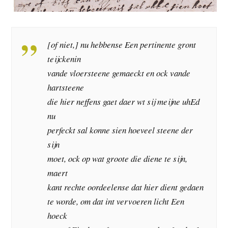
[of niet,] nu hebbense Een pertinente gront
teijckenin
vande vloersteene gemaeckt en ock vande
hartsteene
die hier neffens gaet daer wt sij meijne uhEd
nu
perfeckt sal konne sien hoeveel steene der
sijn
moet, ock op wat groote die diene te sijn,
maert
kant rechte oordeelense dat hier dient gedaen
te worde, om dat int vervoeren licht Een
hoeck