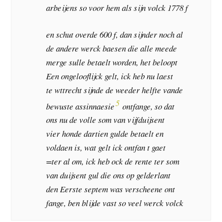
arbeijens so voor hem als sijn volck 1778 f
en schut overde 600 f, dan sijnder noch al
de andere werck baesen die alle meede
merge sulle betaelt worden, het beloopt
Een ongelooflijck gelt, ick heb nu laest
te wttrecht sijnde de weeder helfte vande
5
bewuste assinnaesie
ontfange, so dat
ons nu de volle som van vijfduijsent
vier honde dartien gulde betaelt en
voldaen is, wat gelt ick ontfan t gaet
=ter al om, ick heb ock de rente ter som
van duijsent gul die ons op gelderlant
den Eerste septem was verscheene ont
fange, ben blijde vast so veel werck volck