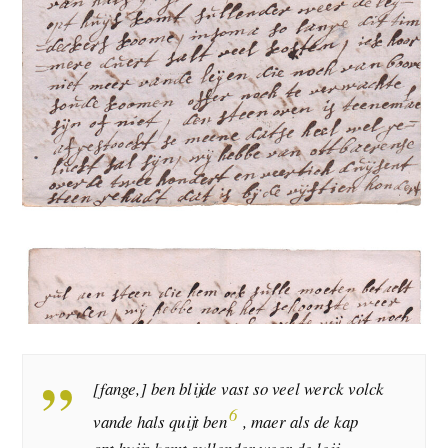
[fange,] ben blijde vast so veel werck volck
6
vande hals quijt ben
, maer als de kap