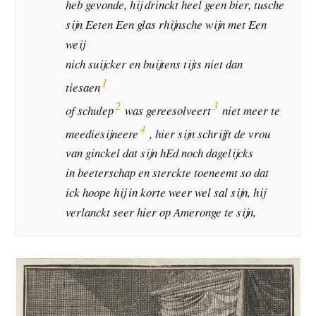
heb gevonde, hij drinckt heel geen bier, tusche
sijn Eeten Een glas rhijnsche wijn met Een
weij
nich suijcker en buijtens tijts niet dan
1
tiesaen
2
3
of schulep
was gereesolveert
niet meer te
4
meediesijneere
, hier sijn schrijft de vrou
van ginckel dat sijn hEd noch dagelijcks
in beeterschap en sterckte toeneemt so dat
ick hoope hij in korte weer wel sal sijn, hij
verlanckt seer hier op Ameronge te sijn,