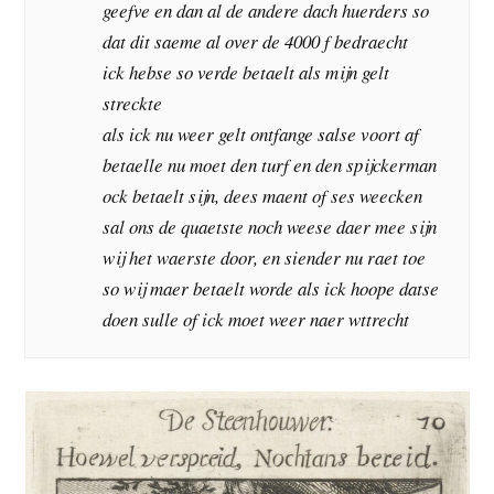
geefve en dan al de andere dach huerders so
dat dit saeme al over de 4000 f bedraecht
ick hebse so verde betaelt als mijn gelt
streckte
als ick nu weer gelt ontfange salse voort af
betaelle nu moet den turf en den spijckerman
ock betaelt sijn, dees maent of ses weecken
sal ons de quaetste noch weese daer mee sijn
wij het waerste door, en siender nu raet toe
so wij maer betaelt worde als ick hoope datse
doen sulle of ick moet weer naer wttrecht