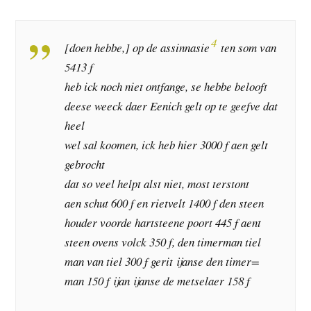
4
[doen hebbe,] op de assinnasie
ten som van
5413 f
heb ick noch niet ontfange, se hebbe belooft
deese weeck daer Eenich gelt op te geefve dat
heel
wel sal koomen, ick heb hier 3000 f aen gelt
gebrocht
dat so veel helpt alst niet, most terstont
aen schut 600 f en rietvelt 1400 f den steen
houder voorde hartsteene poort 445 f aent
steen ovens volck 350 f, den timerman tiel
man van tiel 300 f gerit ijanse den timer=
man 150 f ijan ijanse de metselaer 158 f