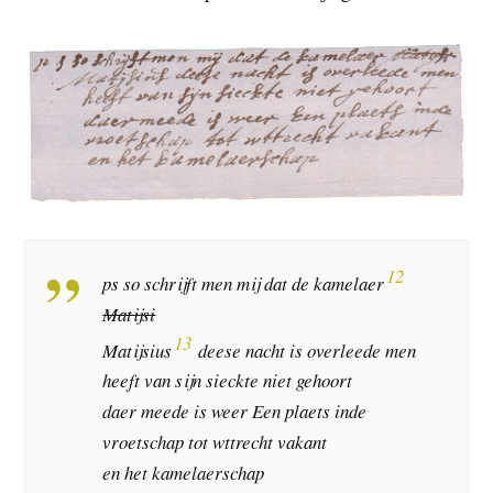
12
ps so schrijft men mij dat de kamelaer
Matijsi
13
Matijsius
deese nacht is overleede men
heeft van sijn sieckte niet gehoort
daer meede is weer Een plaets inde
vroetschap tot wttrecht vakant
en het kamelaerschap