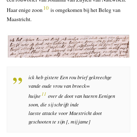
10
Haar enige zoon
is omgekomen bij het Beleg van
Maastricht.
ick heb gistere Een rou brief gekreechge
vande oude vrou van broeck=
11
huijse
over de doot van haeren Eenigen
soon, die sij schrijft inde
laeste attacke voor Maestricht doot
geschooten te sijn [, mij jame]