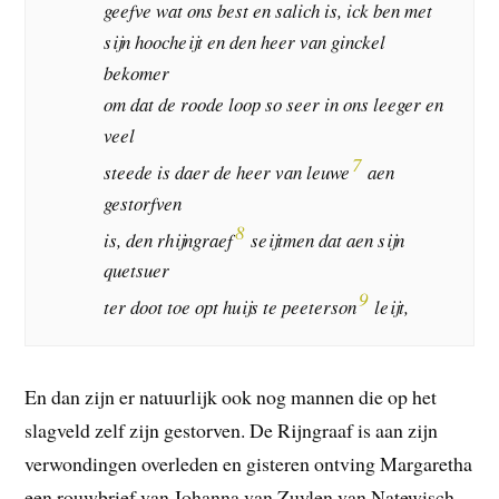
geefve wat ons best en salich is, ick ben met
sijn hoocheijt en den heer van ginckel
bekomer
om dat de roode loop so seer in ons leeger en
veel
7
steede is daer de heer van leuwe
aen
gestorfven
8
is, den rhijngraef
seijtmen dat aen sijn
quetsuer
9
ter doot toe opt huijs te peeterson
leijt,
En dan zijn er natuurlijk ook nog mannen die op het
slagveld zelf zijn gestorven. De Rijngraaf is aan zijn
verwondingen overleden en gisteren ontving Margaretha
een rouwbrief van Johanna van Zuylen van Natewisch.