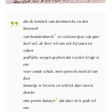
dat de koninck van deenmercke en den
hartooch
5
van brandenburch
so vicktoorijeus sijn gaet
heel wel, de heer wil ons ock bij staen en
sijnen
godlijcke seegen geefven dat wij niet krijge is
ons
=ser sonde schult, men spreeckt noch al van
Een
bataelge te leevere en schrick daer aen te
dencke
6
omt groote hasaert
dat daer in is godt wil
ons