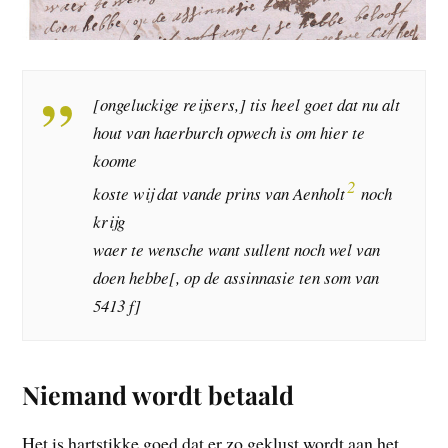
[ongeluckige reijsers,] tis heel goet dat nu alt
hout van haerburch opwech is om hier te
koome
2
koste wij dat vande prins van Aenholt
noch
krijg
waer te wensche want sullent noch wel van
doen hebbe[, op de assinnasie ten som van
5413 f]
Niemand wordt betaald
Het is hartstikke goed dat er zo geklust wordt aan het