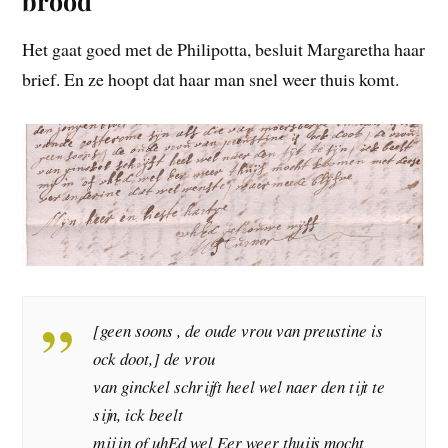
brood
Het gaat goed met de Philipotta, besluit Margaretha haar
brief. En ze hoopt dat haar man snel weer thuis komt.
[geen soons , de oude vrou van preustine is
ock doot,] de vrou
van ginckel schrijft heel wel naer den tijt te
sijn, ick beelt
mij in of uhEd wel Eer weer thuijs mocht