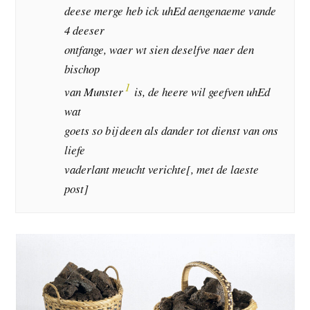
deese merge heb ick uhEd aengenaeme vande
4 deeser
ontfange, waer wt sien deselfve naer den
bischop
1
van Munster
is, de heere wil geefven uhEd
wat
goets so bij deen als dander tot dienst van ons
liefe
vaderlant meucht verichte[, met de laeste
post]