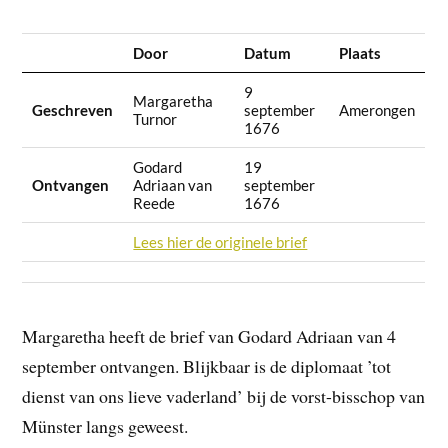
Door
Datum
Plaats
9
Margaretha
Geschreven
september
Amerongen
Turnor
1676
Godard
19
Ontvangen
Adriaan van
september
Reede
1676
Lees hier de originele brief
Margaretha heeft de brief van Godard Adriaan van 4
september ontvangen. Blijkbaar is de diplomaat ’tot
dienst van ons lieve vaderland’ bij de vorst-bisschop van
Münster langs geweest.