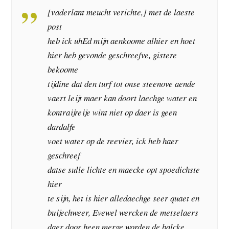
[vaderlant meucht verichte,] met de laeste
post
heb ick uhEd mijn aenkoome alhier en hoet
hier heb gevonde geschreefve, gistere
bekoome
tijdine dat den turf tot onse steenove aende
vaert leijt maer kan doort laechge water en
kontraijreije wint niet op daer is geen
dardalfe
voet water op de reevier, ick heb haer
geschreef
datse sulle lichte en maecke opt spoedichste
hier
te sijn, het is hier alledaechge seer quaet en
buijechweer, Evewel wercken de metselaers
daer door heen merge worden de balcke