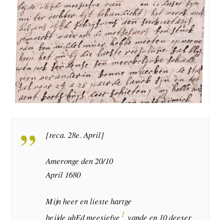
[reca. 28e. April]
Ameronge den 20/10
April 1680
Mijn heer en lieste hartge
1
beijde uhEd meesiefve
vande en 10 deeser