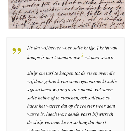
[is dat wij beeter weer sulle krijge,] krijn van
3
kampe is met t samooreuse
wt naer swarte
sluijs om turf te koopen tot de steen oven die
wij door gebreck van steen genootsaeckt sulle
sijn so haest wij drij a vier monde vol steen
sulle hebbe af te stoocken, ock sullense so
haest het waeter dat op de reevier weer aent
wasse is, laech wort aende vaert bij wttrech
de sluijs vermaecke en so lang dat duert
sullender geen scheepe door konne vaeren