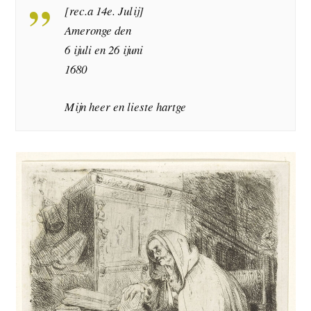
[rec.a 14e. Julij]
Ameronge den
6 ijuli en 26 ijuni
1680
Mijn heer en lieste hartge