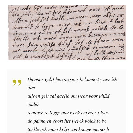
[honder gul,] ben nu seer bekomert waer ick
niet
alleen gelt sal haelle om weer voor uhEd
onder
teminck te legge maer ock om hier t loot
de panne en voort het werck volck te be
taelle ock moet krijn van kampe om noch