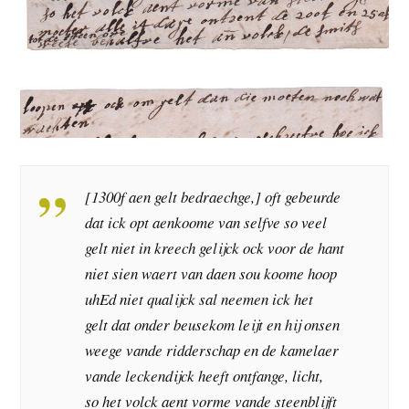
[1300f aen gelt bedraechge,] oft gebeurde
dat ick opt aenkoome van selfve so veel
gelt niet in kreech gelijck ock voor de hant
niet sien waert van daen sou koome hoop
uhEd niet qualijck sal neemen ick het
gelt dat onder beusekom leijt en hij onsen
weege vande ridderschap en de kamelaer
vande leckendijck heeft ontfange, licht,
so het volck aent vorme vande steenblijft