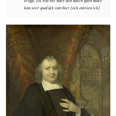
krijge, ick sou wel naer den haech gaen maer
kan seer qualijck van hier [ock ontsien ick]