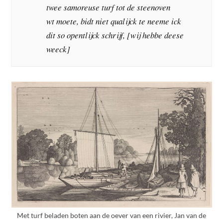
twee samoreuse turf tot de steenoven
wt moete, bidt niet qualijck te neeme ick
dit so opentlijck schrijf, [wij hebbe deese
weeck]
Met turf beladen boten aan de oever van een rivier, Jan van de