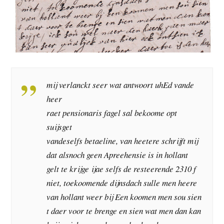
mij verlanckt seer wat antwoort uhEd vande
heer
raet pensionaris fagel sal bekoome opt
suijsget
vandeselfs betaeline, van heetere schrijft mij
dat alsnoch geen Apreehensie is in hollant
gelt te krijge ijae selfs de resteerende 2310 f
niet, toekoomende dijnsdach sulle men heere
van hollant weer bij Een koomen men sou sien
t daer voor te brenge en sien wat men dan kan