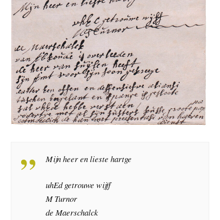
Mijn heer en lieste hartge
uhEd getrouwe wijff
M Turnor
de Maerschalck