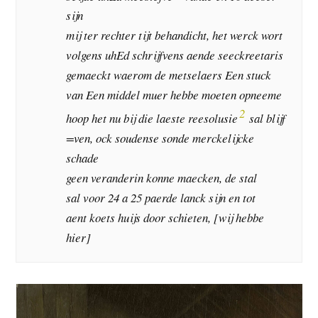
sijn
mij ter rechter tijt behandicht, het werck wort
volgens uhEd schrijfvens aende seeckreetaris
gemaeckt waerom de metselaers Een stuck
van Een middel muer hebbe moeten opneeme
2
hoop het nu bij die laeste reesolusie
sal blijf
=ven, ock soudense sonde merckelijcke
schade
geen veranderin konne maecken, de stal
sal voor 24 a 25 paerde lanck sijn en tot
aent koets huijs door schieten, [wij hebbe
hier]