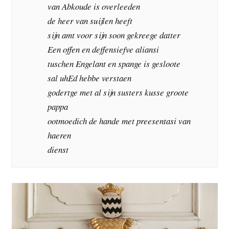
van Abkoude is overleeden
de heer van suijlen heeft
sijn amt voor sijn soon gekreege datter
Een offen en deffensiefve aliansi
tuschen Engelant en spange is gesloote
sal uhEd hebbe verstaen
godertge met al sijn susters kusse groote
pappa
ootmoedich de hande met preesentasi van
haeren
dienst