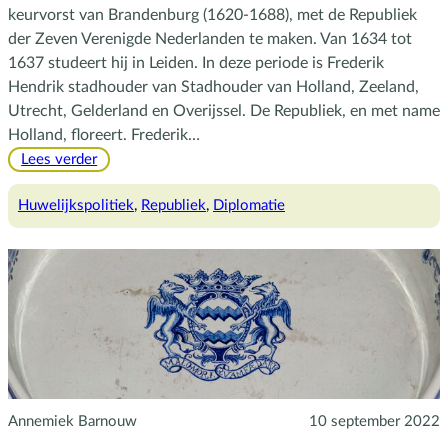
keurvorst van Brandenburg (1620-1688), met de Republiek
der Zeven Verenigde Nederlanden te maken. Van 1634 tot
1637 studeert hij in Leiden. In deze periode is Frederik
Hendrik stadhouder van Stadhouder van Holland, Zeeland,
Utrecht, Gelderland en Overijssel. De Republiek, en met name
Holland, floreert. Frederik…
:
Lees verder
Frederik
Willem
Huwelijkspolitiek
, 
Republiek
, 
Diplomatie
en
Frederik
Hendrik
in
de
Republiek
Annemiek Barnouw
10 september 2022