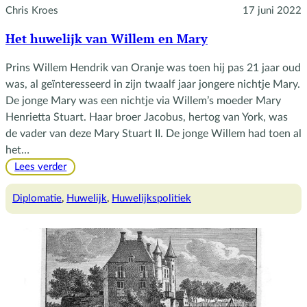
Chris Kroes
17 juni 2022
Het huwelijk van Willem en Mary
Prins Willem Hendrik van Oranje was toen hij pas 21 jaar oud
was, al geïnteresseerd in zijn twaalf jaar jongere nichtje Mary.
De jonge Mary was een nichtje via Willem’s moeder Mary
Henrietta Stuart. Haar broer Jacobus, hertog van York, was
de vader van deze Mary Stuart II. De jonge Willem had toen al
het…
:
Lees verder
Het
huwelijk
Diplomatie
, 
Huwelijk
, 
Huwelijkspolitiek
van
Willem
en
Mary