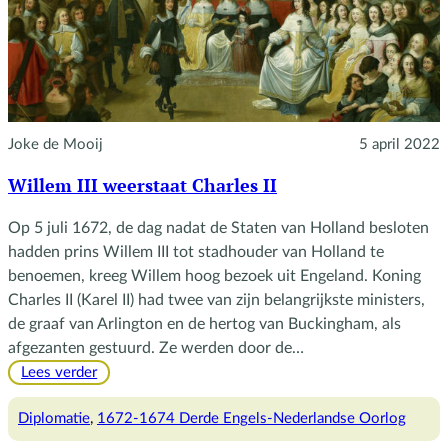
Joke de Mooij
5 april 2022
Willem III weerstaat Charles II
Op 5 juli 1672, de dag nadat de Staten van Holland besloten
hadden prins Willem III tot stadhouder van Holland te
benoemen, kreeg Willem hoog bezoek uit Engeland. Koning
Charles II (Karel II) had twee van zijn belangrijkste ministers,
de graaf van Arlington en de hertog van Buckingham, als
afgezanten gestuurd. Ze werden door de…
:
Lees verder
Willem
III
Diplomatie
, 
1672-1674 Derde Engels-Nederlandse Oorlog
weerstaat