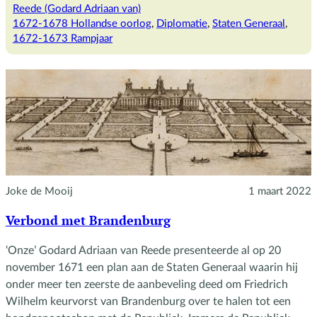
Adriaan
Reede (Godard Adriaan van)
heeft
1672-1678 Hollandse oorlog
, 
Diplomatie
, 
Staten Generaal
, 
Lodewijk
1672-1673 Rampjaar
XIV
door
Joke de Mooij
1 maart 2022
Verbond met Brandenburg
‘Onze’ Godard Adriaan van Reede presenteerde al op 20
november 1671 een plan aan de Staten Generaal waarin hij
onder meer ten zeerste de aanbeveling deed om Friedrich
Wilhelm keurvorst van Brandenburg over te halen tot een