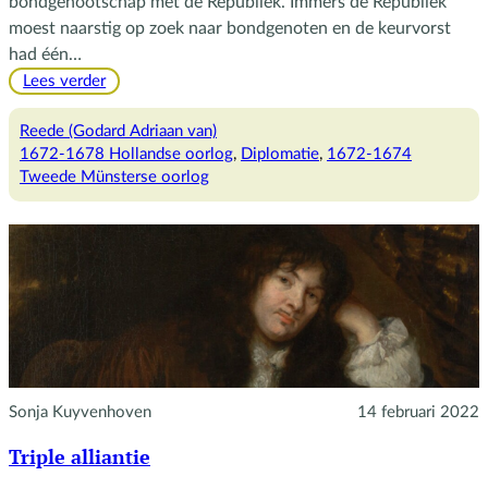
bondgenootschap met de Republiek. Immers de Republiek
moest naarstig op zoek naar bondgenoten en de keurvorst
had één…
:
Lees verder
Verbond
met
Reede (Godard Adriaan van)
Brandenburg
1672-1678 Hollandse oorlog
, 
Diplomatie
, 
1672-1674
Tweede Münsterse oorlog
Sonja Kuyvenhoven
14 februari 2022
Triple alliantie