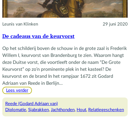
Leunis van Klinken
29 juni 2020
De cadeaus van de keurvorst
Op het schilderij boven de schouw in de grote zaal is Frederik
Willem I, keurvorst van Brandenburg te zien. Waarom hangt
deze Duitse vorst, die voortleeft onder de naam “De Grote
Keurvorst” op zo’n prominente plek in het kasteel? De
keurvorst en de brand In het rampjaar 1672 zit Godard
Adriaan van Reede in Berlijn…
:
Lees verder
De
cadeaus
Reede (Godard Adriaan van)
van
Diplomatie
, 
Sjabrakken
, 
Jachthonden
, 
Hout
, 
Relatiegeschenken
de
keurvorst