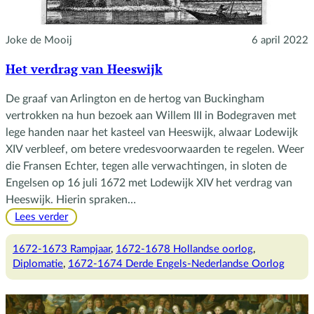
Joke de Mooij
6 april 2022
Het verdrag van Heeswijk
De graaf van Arlington en de hertog van Buckingham
vertrokken na hun bezoek aan Willem III in Bodegraven met
lege handen naar het kasteel van Heeswijk, alwaar Lodewijk
XIV verbleef, om betere vredesvoorwaarden te regelen. Weer
die Fransen Echter, tegen alle verwachtingen, in sloten de
Engelsen op 16 juli 1672 met Lodewijk XIV het verdrag van
Heeswijk. Hierin spraken…
:
Lees verder
Het
verdrag
1672-1673 Rampjaar
, 
1672-1678 Hollandse oorlog
, 
van
Diplomatie
, 
1672-1674 Derde Engels-Nederlandse Oorlog
Heeswijk