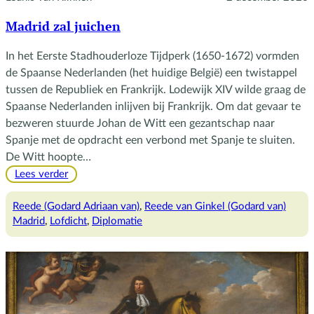
Madrid zal juichen
In het Eerste Stadhouderloze Tijdperk (1650-1672) vormden
de Spaanse Nederlanden (het huidige België) een twistappel
tussen de Republiek en Frankrijk. Lodewijk XIV wilde graag de
Spaanse Nederlanden inlijven bij Frankrijk. Om dat gevaar te
bezweren stuurde Johan de Witt een gezantschap naar
Spanje met de opdracht een verbond met Spanje te sluiten.
De Witt hoopte…
:
Lees verder
Madrid
zal
Reede (Godard Adriaan van)
, 
Reede van Ginkel (Godard van)
juichen
Madrid
, 
Lofdicht
, 
Diplomatie