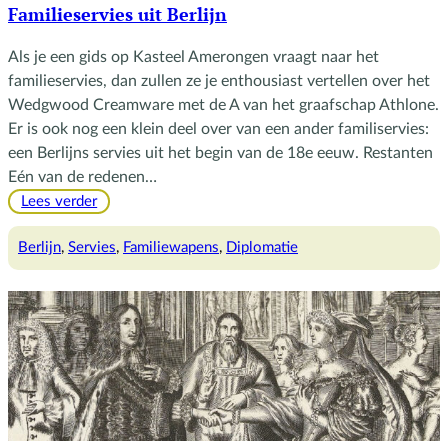
Familieservies uit Berlijn
Als je een gids op Kasteel Amerongen vraagt naar het
familieservies, dan zullen ze je enthousiast vertellen over het
Wedgwood Creamware met de A van het graafschap Athlone.
Er is ook nog een klein deel over van een ander familiservies:
een Berlijns servies uit het begin van de 18e eeuw. Restanten
Eén van de redenen…
:
Lees verder
Familieservies
uit
Berlijn
, 
Servies
, 
Familiewapens
, 
Diplomatie
Berlijn