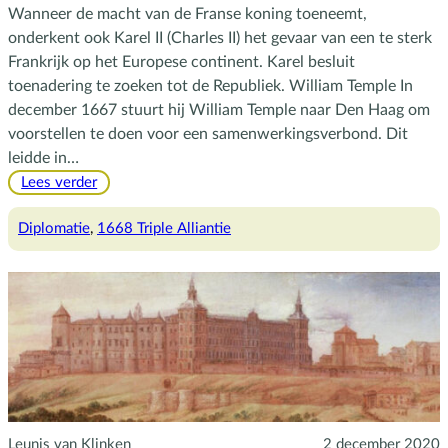
Wanneer de macht van de Franse koning toeneemt,
onderkent ook Karel II (Charles II) het gevaar van een te sterk
Frankrijk op het Europese continent. Karel besluit
toenadering te zoeken tot de Republiek. William Temple In
december 1667 stuurt hij William Temple naar Den Haag om
voorstellen te doen voor een samenwerkingsverbond. Dit
leidde in…
:
Lees verder
Triple
alliantie
Diplomatie
, 
1668 Triple Alliantie
Leunis van Klinken
2 december 2020