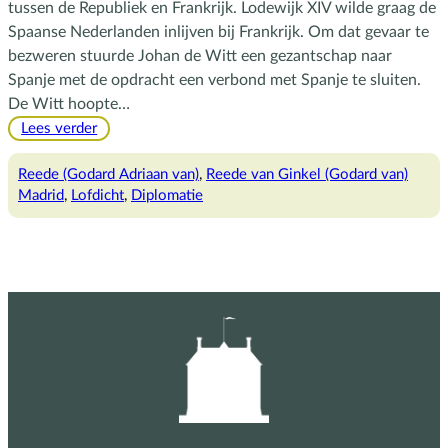
tussen de Republiek en Frankrijk. Lodewijk XIV wilde graag de
Spaanse Nederlanden inlijven bij Frankrijk. Om dat gevaar te
bezweren stuurde Johan de Witt een gezantschap naar
Spanje met de opdracht een verbond met Spanje te sluiten.
De Witt hoopte…
:
Lees verder
Madrid
zal
Reede (Godard Adriaan van)
, 
Reede van Ginkel (Godard van)
juichen
Madrid
, 
Lofdicht
, 
Diplomatie