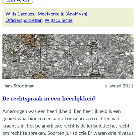
Lees verder
De
officiersportretten
Wijts (Jacques)
, 
Meetkerke jr. (Adolf van)
in
Officiersportretten
, 
Wijtscollectie
de
hal
Hans Strootman
6 januari 2021
De rechtspraak in een heerlijkheid
Amerongen was een heerlijkheid. Een heerlijkheid is een
gebied waarbinnen een aantal omschreven rechten van
kracht zijn. het belangrijkste recht is de jurisdictie: het recht
om recht te spreken. Soorten jurisdictie Er waren drie niveaus