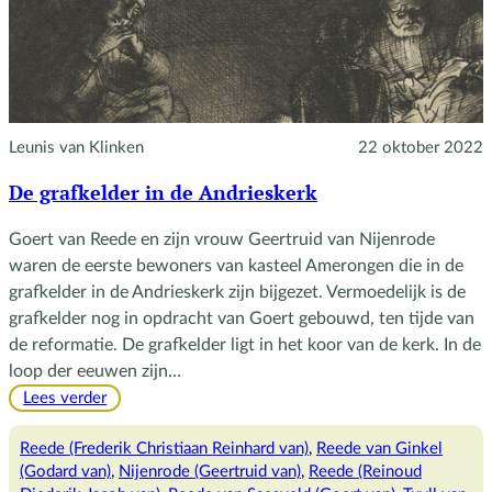
Leunis van Klinken
22 oktober 2022
De grafkelder in de Andrieskerk
Goert van Reede en zijn vrouw Geertruid van Nijenrode
waren de eerste bewoners van kasteel Amerongen die in de
grafkelder in de Andrieskerk zijn bijgezet. Vermoedelijk is de
grafkelder nog in opdracht van Goert gebouwd, ten tijde van
de reformatie. De grafkelder ligt in het koor van de kerk. In de
loop der eeuwen zijn…
:
Lees verder
De
grafkelder
Reede (Frederik Christiaan Reinhard van)
, 
Reede van Ginkel
in
(Godard van)
, 
Nijenrode (Geertruid van)
, 
Reede (Reinoud
de