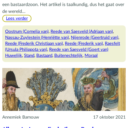
een bastaardzoon. Het artikel is taalkundig, dus het gaat over
de wereld…
:
Lees verder
Moederzoon
Oostrum (Cornelia van)
, 
Reede van Saesveld (Adriaan van)
, 
Nassau-Zuylestein (Henriëtte van)
, 
Nijenrode (Geertruid van)
, 
Reede (Frederik Christiaan van)
, 
Reede (Frederik van)
, 
Raesfelt
(Ursula Philippota van)
, 
Reede van Saesveld (Goert van)
Huwelijk
, 
Stand
, 
Bastaard
, 
Buitenechtelijk
, 
Moraal
Annemiek Barnouw
17 oktober 2021