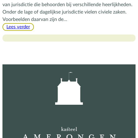
van jurisdictie die behoorden bij verschillende heerlijkheden.
Onder de lage of dagelijkse jurisdictie vielen civiele zaken.
Voorbeelden daarvan zijn de…
:
Lees verder
De
rechtspraak
in
een
heerlijkheid