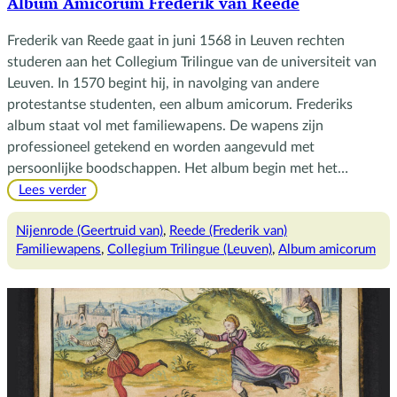
Album Amicorum Frederik van Reede
Frederik van Reede gaat in juni 1568 in Leuven rechten
studeren aan het Collegium Trilingue van de universiteit van
Leuven. In 1570 begint hij, in navolging van andere
protestantse studenten, een album amicorum. Frederiks
album staat vol met familiewapens. De wapens zijn
professioneel getekend en worden aangevuld met
persoonlijke boodschappen. Het album begin met het…
:
Lees verder
Album
Amicorum
Nijenrode (Geertruid van)
, 
Reede (Frederik van)
Frederik
Familiewapens
, 
Collegium Trilingue (Leuven)
, 
Album amicorum
van
Reede