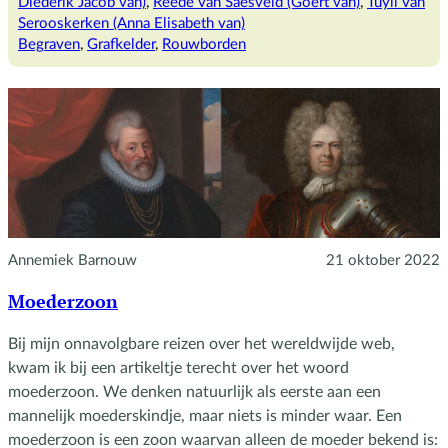
Diederik Jacob van)
, 
Reede van Saesveld (Goert van)
, 
Tuyll van
Andrieskerk
Serooskerken (Anna Elisabeth van)
Begraven
, 
Grafkelder
, 
Rouwborden
Annemiek Barnouw
21 oktober 2022
Moederzoon
Bij mijn onnavolgbare reizen over het wereldwijde web,
kwam ik bij een artikeltje terecht over het woord
moederzoon. We denken natuurlijk als eerste aan een
mannelijk moederskindje, maar niets is minder waar. Een
moederzoon is een zoon waarvan alleen de moeder bekend is: