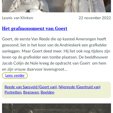
Leunis van Klinken
22 november 2022
Het grafmonument van Goert
Goert, de eerste Van Reede die op kasteel Amerongen heeft
gewoond, liet in het koor van de Andrieskerk een grafkelder
aanleggen. Maar Goert deed meer. Hij liet ook nog tijdens zijn
leven op de grafkelder een tombe plaatsen. De beeldhouwer
Jacob Colijn de Nole kreeg de opdracht van Goert om hem
en zijn vrouw daarvoor levensgroot…
:
Lees verder
Het
grafmonument
Reede van Saesveld (Goert van)
, 
Nijenrode (Geertruid van)
van
Portretten
, 
Begraven
, 
Beelden
Goert