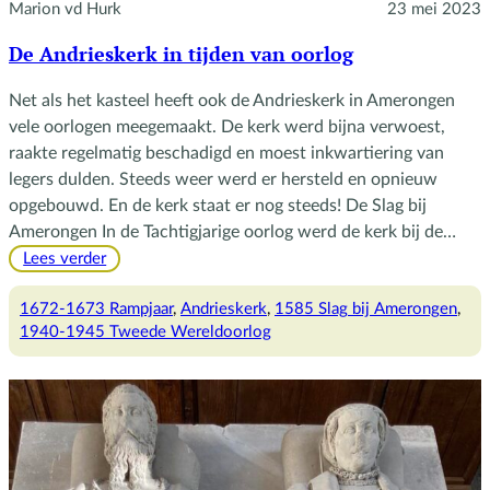
Marion vd Hurk
23 mei 2023
De Andrieskerk in tijden van oorlog
Net als het kasteel heeft ook de Andrieskerk in Amerongen
vele oorlogen meegemaakt. De kerk werd bijna verwoest,
raakte regelmatig beschadigd en moest inkwartiering van
legers dulden. Steeds weer werd er hersteld en opnieuw
opgebouwd. En de kerk staat er nog steeds! De Slag bij
Amerongen In de Tachtigjarige oorlog werd de kerk bij de…
:
Lees verder
De
Andrieskerk
1672-1673 Rampjaar
, 
Andrieskerk
, 
1585 Slag bij Amerongen
, 
in
1940-1945 Tweede Wereldoorlog
tijden
van
oorlog