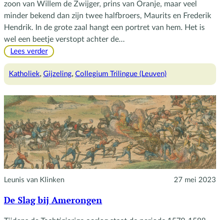
zoon van Willem de Zwijger, prins van Oranje, maar veel
minder bekend dan zijn twee halfbroers, Maurits en Frederik
Hendrik. In de grote zaal hangt een portret van hem. Het is
wel een beetje verstopt achter de…
:
Lees verder
De
verstopte
Katholiek
, 
Gijzeling
, 
Collegium Trilingue (Leuven)
prins
Leunis van Klinken
27 mei 2023
De Slag bij Amerongen