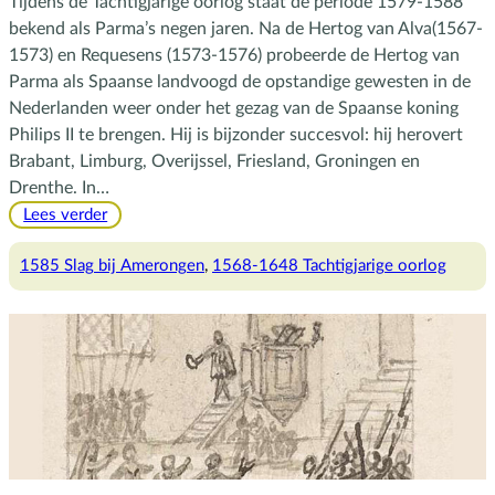
Tijdens de Tachtigjarige oorlog staat de periode 1579-1588
bekend als Parma’s negen jaren. Na de Hertog van Alva(1567-
1573) en Requesens (1573-1576) probeerde de Hertog van
Parma als Spaanse landvoogd de opstandige gewesten in de
Nederlanden weer onder het gezag van de Spaanse koning
Philips II te brengen. Hij is bijzonder succesvol: hij herovert
Brabant, Limburg, Overijssel, Friesland, Groningen en
Drenthe. In…
:
Lees verder
De
Slag
1585 Slag bij Amerongen
, 
1568-1648 Tachtigjarige oorlog
bij
Amerongen