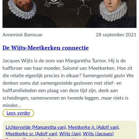
Annemiek Barnouw
28 september 2021
De Wijts-Meetkerken connectie
Jacques Wijts is de oom van Margaretha Turnor. Hij is de
halfbroer van haar moeder, Salomé van Meetkerken. Hoe zit
die relatie eigenlijk precies in elkaar? Samengesteld gezin We
denken soms dat samengestelde gezinnen met stief- en
halffamilieleden een plaag van deze tijd zijn, denk aan
scheidingen, samenwonen en tweede leggen, maar niets is
minder…
:
Lees verder
De
Wijts-
Lichtervelde (Margaretha van)
, 
Meetkerke jr. (Adolf van)
, 
Meetkerken
Meetkerke sr. (Adolf van)
, 
Wijts (Jan)
, 
Wijts (Jacques)
connectie