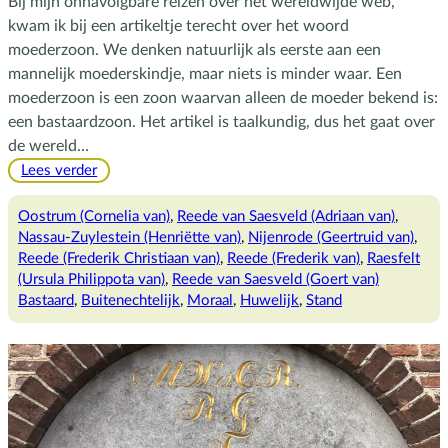
Bij mijn onnavolgbare reizen over het wereldwijde web,
kwam ik bij een artikeltje terecht over het woord
moederzoon. We denken natuurlijk als eerste aan een
mannelijk moederskindje, maar niets is minder waar. Een
moederzoon is een zoon waarvan alleen de moeder bekend is:
een bastaardzoon. Het artikel is taalkundig, dus het gaat over
de wereld…
:
Lees verder
Moederzoon
Oostrum (Cornelia van)
, 
Reede van Saesveld (Adriaan van)
, 
Nassau-Zuylestein (Henriëtte van)
, 
Nijenrode (Geertruid van)
, 
Reede (Frederik Christiaan van)
, 
Reede (Frederik van)
, 
Raesfelt
(Ursula Philippota van)
, 
Reede van Saesveld (Goert van)
Bastaard
, 
Buitenechtelijk
, 
Moraal
, 
Huwelijk
, 
Stand