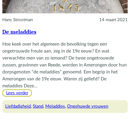
Hans Strootman
14 maart 2021
De meladdies
Hoe keek over het algemeen de bevolking tegen een
ongetrouwde freule aan, zeg in de 19e eeuw? En wat
verwachtte men van zo iemand? De twee ongetrouwde
zussen, gravinnen van Reede, werden in Amerongen door hun
dorpsgenoten “de meladdies” genoemd. Een begrip in het
Amerongen van de 19e eeuw. Waren zij geliefd? De
meladdies Deze…
:
Lees verder
De
meladdies
Liefdadigheid
, 
Stand
, 
Meladdies
, 
Ongehuwde vrouwen