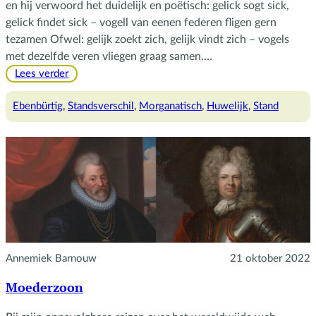
en hij verwoord het duidelijk en poëtisch: gelick sogt sick,
gelick findet sick – vogell van eenen federen fligen gern
tezamen Ofwel: gelijk zoekt zich, gelijk vindt zich – vogels
met dezelfde veren vliegen graag samen.…
:
Lees verder
Ebenbürtig
en
Ebenbürtig
, 
Standsverschil
, 
Morganatisch
, 
Huwelijk
, 
Stand
morganatisch
Annemiek Barnouw
21 oktober 2022
Moederzoon