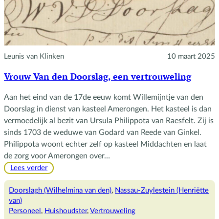
Leunis van Klinken
10 maart 2025
Vrouw Van den Doorslag, een vertrouweling
Aan het eind van de 17de eeuw komt Willemijntje van den
Doorslag in dienst van kasteel Amerongen. Het kasteel is dan
vermoedelijk al bezit van Ursula Philippota van Raesfelt. Zij is
sinds 1703 de weduwe van Godard van Reede van Ginkel.
Philippota woont echter zelf op kasteel Middachten en laat
de zorg voor Amerongen over…
:
Lees verder
Vrouw
Van
Doorslagh (Wilhelmina van den)
, 
Nassau-Zuylestein (Henriëtte
den
van)
Doorslag,
Personeel
, 
Huishoudster
, 
Vertrouweling
een