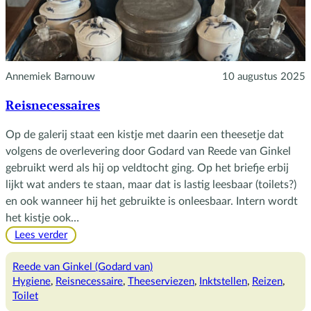
Annemiek Barnouw
10 augustus 2025
Reisnecessaires
Op de galerij staat een kistje met daarin een theesetje dat
volgens de overlevering door Godard van Reede van Ginkel
gebruikt werd als hij op veldtocht ging. Op het briefje erbij
lijkt wat anders te staan, maar dat is lastig leesbaar (toilets?)
en ook wanneer hij het gebruikte is onleesbaar. Intern wordt
het kistje ook…
:
Lees verder
Reisnecessaires
Reede van Ginkel (Godard van)
Hygiene
, 
Reisnecessaire
, 
Theeserviezen
, 
Inktstellen
, 
Reizen
, 
Toilet