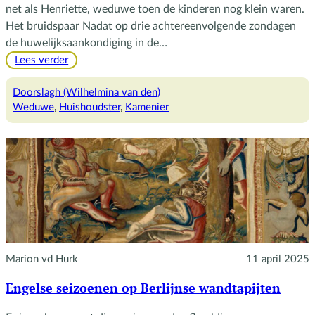
net als Henriette, weduwe toen de kinderen nog klein waren.
Het bruidspaar Nadat op drie achtereenvolgende zondagen
de huwelijksaankondiging in de…
:
Lees verder
Het
gezin
Doorslagh (Wilhelmina van den)
van
Weduwe
, 
Huishoudster
, 
Kamenier
vrouw
Doorslag
Marion vd Hurk
11 april 2025
Engelse seizoenen op Berlijnse wandtapijten