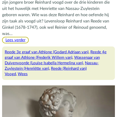
zijn jongere broer Reinhard voogd over de drie kinderen die
uit het huwelijk met Henriette van Nassau-Zuylestein
geboren waren. Wie was deze Reinhard en hoe oefende hij
zijn taak als voogd uit? Levensloop Reinhard van Reede van
Ginkel (1678-1747), ook wel Reinier of Reinoud genoemd,
was…
:
Lees verder
Reinhard,
de
Reede 3e graaf van Athlone (Godard Adriaan van)
, 
Reede 4e
voogd
graaf van Athlone (Frederik Willem van)
, 
Wassenaar van
Duivenvoorde (Louise Isabella Hermelina van)
, 
Nassau-
Zuylestein (Henriëtte van)
, 
Reede (Reinhard van)
Voogd
, 
Wees