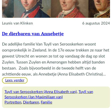
Leunis van Klinken
6 augustus 2024
De dierbaren van Annebetje
De adellijke familie Van Tuyll van Serooskerken woont
oorspronkelijk in Zeeland. In de 17e eeuw trekken ze naar het
gewest Utrecht en wonen ze tot op vandaag de dag op slot
Zuylen. Tussen Zuylen en Amerongen hebben altijd banden
bestaan. Zoals bijvoorbeeld in de tweede helft van de
achttiende eeuw, als Annebetje (Anna Elisabeth Christina)…
:
Lees verder
De
dierbaren
Tuyll van Serooskerken (Anna Elisabeth van)
, 
Tuyll van
van
Serooskerken (Jan Maximiliaan van)
Annebetje
Portretten
, 
Dierbaren
, 
Familie