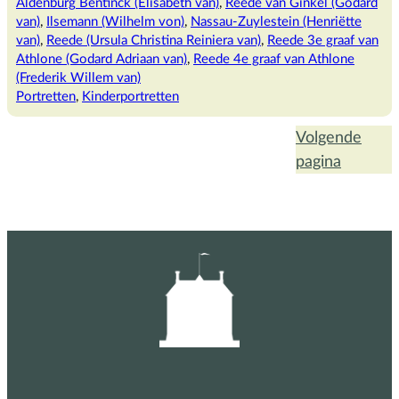
Aldenburg Bentinck (Elisabeth van)
, 
Reede van Ginkel (Godard
van)
, 
Ilsemann (Wilhelm von)
, 
Nassau-Zuylestein (Henriëtte
van)
, 
Reede (Ursula Christina Reiniera van)
, 
Reede 3e graaf van
Athlone (Godard Adriaan van)
, 
Reede 4e graaf van Athlone
(Frederik Willem van)
Portretten
, 
Kinderportretten
Volgende
pagina