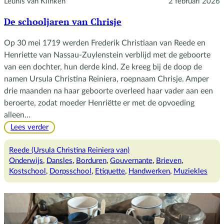
Leunis van Klinken
2 februari 2026
De schooljaren van Chrisje
Op 30 mei 1719 werden Frederik Christiaan van Reede en
Henriette van Nassau-Zuylenstein verblijd met de geboorte
van een dochter, hun derde kind. Ze kreeg bij de doop de
namen Ursula Christina Reiniera, roepnaam Chrisje. Amper
drie maanden na haar geboorte overleed haar vader aan een
beroerte, zodat moeder Henriëtte er met de opvoeding
alleen…
:
Lees verder
De
schooljaren
Reede (Ursula Christina Reiniera van)
van
Onderwijs
, 
Dansles
, 
Borduren
, 
Gouvernante
, 
Brieven
, 
Chrisje
Kostschool
, 
Dorpsschool
, 
Etiquette
, 
Handwerken
, 
Muziekles