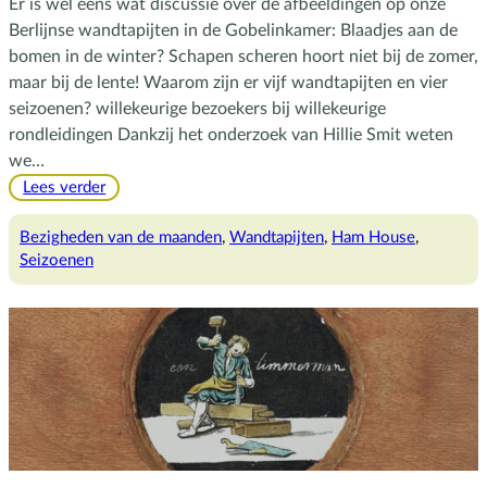
Er is wel eens wat discussie over de afbeeldingen op onze
Berlijnse wandtapijten in de Gobelinkamer: Blaadjes aan de
bomen in de winter? Schapen scheren hoort niet bij de zomer,
maar bij de lente! Waarom zijn er vijf wandtapijten en vier
seizoenen? willekeurige bezoekers bij willekeurige
rondleidingen Dankzij het onderzoek van Hillie Smit weten
we…
:
Lees verder
Engelse
seizoenen
Bezigheden van de maanden
, 
Wandtapijten
, 
Ham House
, 
op
Seizoenen
Berlijnse
wandtapijten