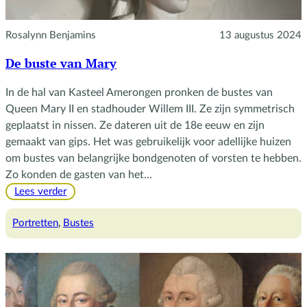
Rosalynn Benjamins
13 augustus 2024
De buste van Mary
In de hal van Kasteel Amerongen pronken de bustes van
Queen Mary II en stadhouder Willem III. Ze zijn symmetrisch
geplaatst in nissen. Ze dateren uit de 18e eeuw en zijn
gemaakt van gips. Het was gebruikelijk voor adellijke huizen
om bustes van belangrijke bondgenoten of vorsten te hebben.
Zo konden de gasten van het…
:
Lees verder
De
buste
Portretten
, 
Bustes
van
Mary