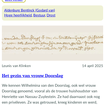
Het
bestuur
Aldenburg Bentinck (Godard van)
in
Hoge heerlijkheid
, 
Bestuur
, 
Drost
de
heerlijkheid
Amerongen
Leunis van Klinken
14 april 2025
Het gezin van vrouw Doorslag
We kennen Wilhelmina van den Doorslag, ook wel vrouw
Doorslag genoemd, vooral als de trouwe huishoudster van
Henriette van Nassau-Zuylestein. Ze had daarnaast ook nog
een privéleven. Ze was getrouwd, kreeg kinderen en werd,