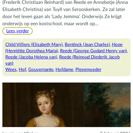
(Frederik Christiaan Reinhard) van Reede en Annebetje (Anna
Elisabeth Christina) van Tuyll van Serooskerken. Ze zal later
door het leven gaan als ‘Lady Jemima’. Onderwijs Ze krijgt
onderwijs op een kostschool, maar wordt op…
:
Lees verder
Lady
Jemima,
Child Villiers (Elisabeth Mary)
, 
Bentinck (Jean Charles)
, 
Hope
de
(Henriëtte Dorothea Maria)
, 
Reede (George Godard Henry van)
, 
gouvernante
Reede (Jacoba Helena van)
, 
Reede (Reinoud Diederik Jacob
van)
Wees
, 
Hof
, 
Gouvernante
, 
Hofdame
, 
Pleegmoeder