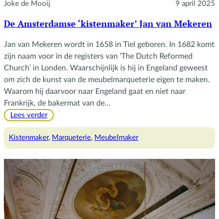
Joke de Mooij
9 april 2025
De Amsterdamse ‘kistenmaker’ Jan van Mekeren
Jan van Mekeren wordt in 1658 in Tiel geboren. In 1682 komt
zijn naam voor in de registers van ‘The Dutch Reformed
Church’ in Londen. Waarschijnlijk is hij in Engeland geweest
om zich de kunst van de meubelmarqueterie eigen te maken.
Waarom hij daarvoor naar Engeland gaat en niet naar
Frankrijk, de bakermat van de…
:
Lees verder
De
Amsterdamse
Kistenmaker
, 
Marqueterie
, 
Meubelmaker
‘kistenmaker’
Jan
van
Mekeren