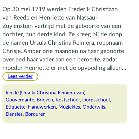
Op 30 mei 1719 werden Frederik Christiaan
van Reede en Henriette van Nassau-
Zuylenstein verblijd met de geboorte van een
dochter, hun derde kind. Ze kreeg bij de doop
de namen Ursula Christina Reiniera, roepnaam
Chrisje. Amper drie maanden na haar geboorte
overleed haar vader aan een beroerte, zodat
moeder Henriëtte er met de opvoeding alleen…
:
Lees verder
De
schooljaren
Reede (Ursula Christina Reiniera van)
van
Gouvernante
, 
Brieven
, 
Kostschool
, 
Dorpsschool
, 
Chrisje
Etiquette
, 
Handwerken
, 
Muziekles
, 
Onderwijs
, 
Dansles
, 
Borduren