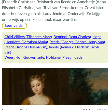
(Frederik Christiaan Reinhard) van Reede en Annebetje (Anna
Elisabeth Christina) van Tuyll van Serooskerken. Ze zal later
door het leven gaan als ‘Lady Jemima’. Onderwijs Ze krijgt
onderwijs op een kostschool, maar wordt op…
:
Lees verder
Lady
Jemima,
Child Villiers (Elisabeth Mary)
, 
Bentinck (Jean Charles)
, 
Hope
de
(Henriëtte Dorothea Maria)
, 
Reede (George Godard Henry van)
, 
gouvernante
Reede (Jacoba Helena van)
, 
Reede (Reinoud Diederik Jacob
van)
Wees
, 
Hof
, 
Gouvernante
, 
Hofdame
, 
Pleegmoeder