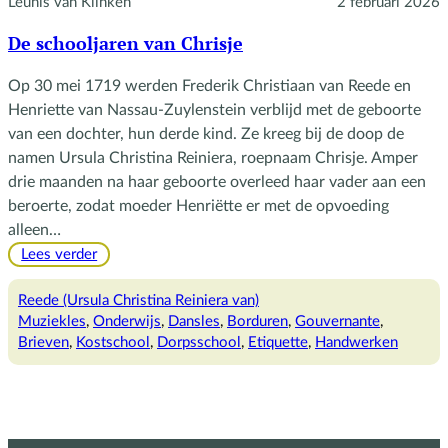
Leunis van Klinken
2 februari 2026
De schooljaren van Chrisje
Op 30 mei 1719 werden Frederik Christiaan van Reede en
Henriette van Nassau-Zuylenstein verblijd met de geboorte
van een dochter, hun derde kind. Ze kreeg bij de doop de
namen Ursula Christina Reiniera, roepnaam Chrisje. Amper
drie maanden na haar geboorte overleed haar vader aan een
beroerte, zodat moeder Henriëtte er met de opvoeding
alleen…
:
Lees verder
De
schooljaren
Reede (Ursula Christina Reiniera van)
van
Muziekles
, 
Onderwijs
, 
Dansles
, 
Borduren
, 
Gouvernante
, 
Chrisje
Brieven
, 
Kostschool
, 
Dorpsschool
, 
Etiquette
, 
Handwerken