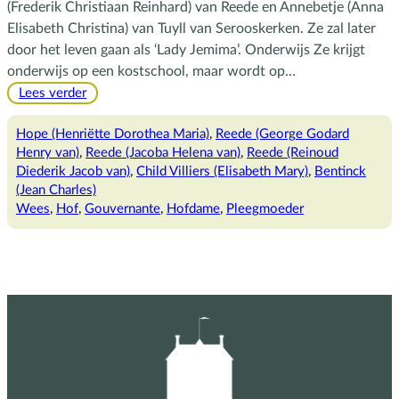
(Frederik Christiaan Reinhard) van Reede en Annebetje (Anna
Elisabeth Christina) van Tuyll van Serooskerken. Ze zal later
door het leven gaan als ‘Lady Jemima’. Onderwijs Ze krijgt
onderwijs op een kostschool, maar wordt op…
:
Lees verder
Lady
Jemima,
Hope (Henriëtte Dorothea Maria)
, 
Reede (George Godard
de
Henry van)
, 
Reede (Jacoba Helena van)
, 
Reede (Reinoud
gouvernante
Diederik Jacob van)
, 
Child Villiers (Elisabeth Mary)
, 
Bentinck
(Jean Charles)
Wees
, 
Hof
, 
Gouvernante
, 
Hofdame
, 
Pleegmoeder