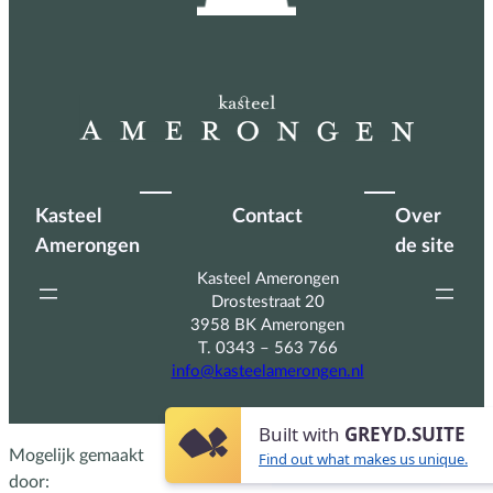
Kasteel
Contact
Over
Amerongen
de site
Kasteel Amerongen
Drostestraat 20
3958 BK Amerongen
T. 0343 – 563 766
info@kasteelamerongen.nl
Built with
GREYD.SUITE
Mogelijk gemaakt
Find out what makes us unique.
door: