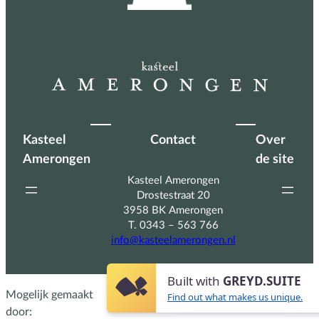
Kasteel
Contact
Over
Amerongen
de site
Kasteel Amerongen
Drostestraat 20
3958 BK Amerongen
T. 0343 – 563 766
info@kasteelamerongen.nl
Built with
GREYD.SUITE
Mogelijk gemaakt
Find out what makes us unique.
door: