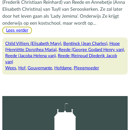
(Frederik Christiaan Reinhard) van Reede en Annebetje (Anna
Elisabeth Christina) van Tuyll van Serooskerken. Ze zal later
door het leven gaan als ‘Lady Jemima’. Onderwijs Ze krijgt
onderwijs op een kostschool, maar wordt op…
:
Lees verder
Lady
Jemima,
Child Villiers (Elisabeth Mary)
, 
Bentinck (Jean Charles)
, 
Hope
de
(Henriëtte Dorothea Maria)
, 
Reede (George Godard Henry van)
, 
gouvernante
Reede (Jacoba Helena van)
, 
Reede (Reinoud Diederik Jacob
van)
Wees
, 
Hof
, 
Gouvernante
, 
Hofdame
, 
Pleegmoeder