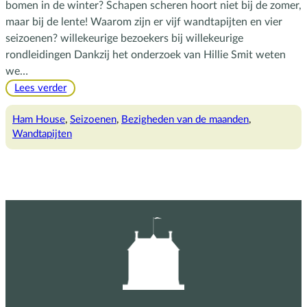
bomen in de winter? Schapen scheren hoort niet bij de zomer,
maar bij de lente! Waarom zijn er vijf wandtapijten en vier
seizoenen? willekeurige bezoekers bij willekeurige
rondleidingen Dankzij het onderzoek van Hillie Smit weten
we…
:
Lees verder
Engelse
seizoenen
Ham House
, 
Seizoenen
, 
Bezigheden van de maanden
, 
op
Wandtapijten
Berlijnse
wandtapijten