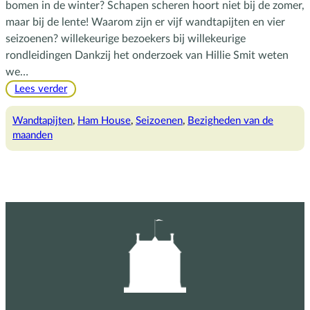
bomen in de winter? Schapen scheren hoort niet bij de zomer,
maar bij de lente! Waarom zijn er vijf wandtapijten en vier
seizoenen? willekeurige bezoekers bij willekeurige
rondleidingen Dankzij het onderzoek van Hillie Smit weten
we…
:
Lees verder
Engelse
seizoenen
Wandtapijten
, 
Ham House
, 
Seizoenen
, 
Bezigheden van de
op
maanden
Berlijnse
wandtapijten