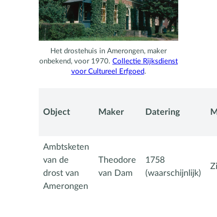
Het drostehuis in Amerongen, maker
onbekend, voor 1970.
Collectie Rijksdienst
voor Cultureel Erfgoed
.
Object
Maker
Datering
M
Ambtsketen
van de
Theodore
1758
Z
drost van
van Dam
(waarschijnlijk)
Amerongen