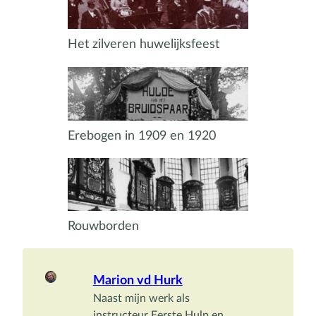
Het zilveren huwelijksfeest
Erebogen in 1909 en 1920
Rouwborden
Marion vd Hurk
Naast mijn werk als 
instructeur Eerste Hulp en 