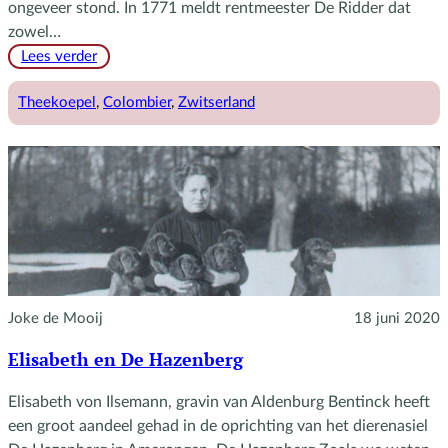
ongeveer stond. In 1771 meldt rentmeester De Ridder dat
zowel…
:
Lees verder
De
theekoepel
Theekoepel
, 
Colombier
, 
Zwitserland
Colombier
Joke de Mooij
18 juni 2020
Elisabeth en De Hazenberg
Elisabeth von Ilsemann, gravin van Aldenburg Bentinck heeft
een groot aandeel gehad in de oprichting van het dierenasiel