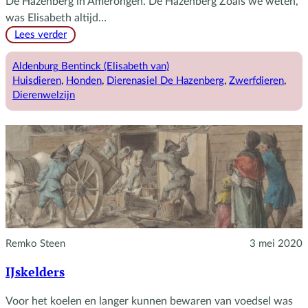
De Hazenberg in Amerongen. De Hazenberg Zoals we weten,
was Elisabeth altijd…
:
Lees verder
Elisabeth
en
Aldenburg Bentinck (Elisabeth van)
De
Huisdieren
, 
Honden
, 
Dierenasiel De Hazenberg
, 
Zwerfdieren
, 
Hazenberg
Dierenwelzijn
Remko Steen
3 mei 2020
IJskelders
Voor het koelen en langer kunnen bewaren van voedsel was