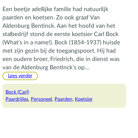
Een beetje adellijke familie had natuurlijk
paarden en koetsen. Zo ook graaf Van
Aldenburg Bentinck. Aan het hoofd van het
stalbedrijf stond de eerste koetsier Carl Bock
(What’s in a name!). Bock (1854-1937) huisde
met zijn gezin bij de toegangspoort. Hij had
een oudere broer, Friedrich, die in dienst was
van de Aldenburg Bentinck’s op…
:
Lees verder
Bock
op
Bock (Carl)
de
Paardrijles
, 
Personeel
, 
Paarden
, 
Koetsier
bok