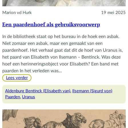
Marion vd Hurk
19 mei 2025
Een paardenhoef als gebruiksvoorwerp
In de bibliotheek staat op het bureau in de hoek een asbak.
Niet zomaar een asbak, maar een gemaakt van een
paardenhoef. Het verhaal gaat dat dit de hoef van Uranus is,
het paard van Elisabeth von Ilsemann – Bentinck. Was deze
hoef een herinneringsobject voor Elisabeth? Een band met
paarden In het verleden was…
:
Lees verder
Een
paardenhoef
Aldenburg Bentinck (Elisabeth van)
, 
Ilsemann (Sigurd von)
als
Paarden
, 
Uranus
gebruiksvoorwerp