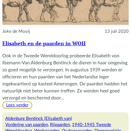
Joke de Mooij
13 juli 2020
Elisabeth en de paarden in WOII
Ook in de Tweede Wereldoorlog probeerde Elisabeth von
Ilsemann-Van Aldenburg Bentinck de dieren in haar omgeving
zo goed mogelijk te verzorgen. In augustus 1939 werden er
officieren en hun paarden van het Nederlandse leger
ingekwartierd op kasteel Amerongen. De paarden hadden het
natuurlijk niet beter kunnen treffen. Ze werden heel goed
verzorgd en beschermd door…
:
Lees verder
Elisabeth
en
Aldenburg Bentinck (Elisabeth van)
de
Vordering van paarden
, 
Rijpaarden
, 
1940-1945 Tweede
paarden
Wereldoorlog
, 
Werkpaarden
, 
Oorlogspaarden
, 
Dierenwelzijn
, 