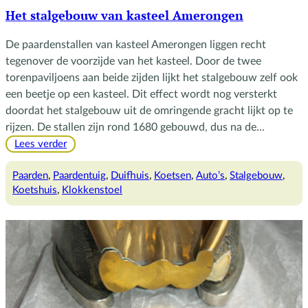
Het stalgebouw van kasteel Amerongen
De paardenstallen van kasteel Amerongen liggen recht
tegenover de voorzijde van het kasteel. Door de twee
torenpaviljoens aan beide zijden lijkt het stalgebouw zelf ook
een beetje op een kasteel. Dit effect wordt nog versterkt
doordat het stalgebouw uit de omringende gracht lijkt op te
rijzen. De stallen zijn rond 1680 gebouwd, dus na de…
:
Lees verder
Het
stalgebouw
Paarden
, 
Paardentuig
, 
Duifhuis
, 
Koetsen
, 
Auto’s
, 
Stalgebouw
, 
van
Koetshuis
, 
Klokkenstoel
kasteel
Amerongen