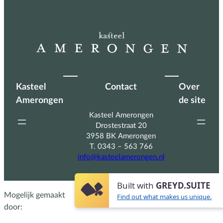
Kasteel
Contact
Over
Amerongen
de site
Kasteel Amerongen
Drostestraat 20
3958 BK Amerongen
T. 0343 – 563 766
info@kasteelamerongen.nl
Built with
GREYD.SUITE
Mogelijk gemaakt
Find out what makes us unique.
door: