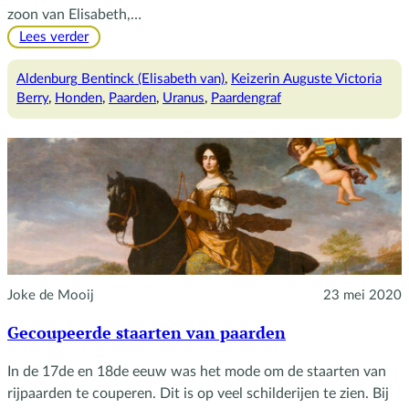
zoon van Elisabeth,…
:
Lees verder
Uranus
Aldenburg Bentinck (Elisabeth van)
, 
Keizerin Auguste Victoria
Berry
, 
Honden
, 
Paarden
, 
Uranus
, 
Paardengraf
Joke de Mooij
23 mei 2020
Gecoupeerde staarten van paarden
In de 17de en 18de eeuw was het mode om de staarten van
rijpaarden te couperen. Dit is op veel schilderijen te zien. Bij