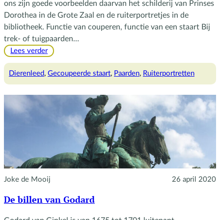
ons zijn goede voorbeelden daarvan het schilderij van Prinses
Dorothea in de Grote Zaal en de ruiterportretjes in de
bibliotheek. Functie van couperen, functie van een staart Bij
trek- of tuigpaarden…
:
Lees verder
Gecoupeerde
staarten
Dierenleed
, 
Gecoupeerde staart
, 
Paarden
, 
Ruiterportretten
van
paarden
Joke de Mooij
26 april 2020
De billen van Godard