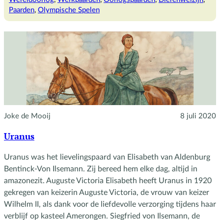
in
Paarden
, 
Olympische Spelen
WOII
Joke de Mooij
8 juli 2020
Uranus
Uranus was het lievelingspaard van Elisabeth van Aldenburg
Bentinck-Von Ilsemann. Zij bereed hem elke dag, altijd in
amazonezit. Auguste Victoria Elisabeth heeft Uranus in 1920
gekregen van keizerin Auguste Victoria, de vrouw van keizer
Wilhelm II, als dank voor de liefdevolle verzorging tijdens haar
verblijf op kasteel Amerongen. Siegfried von Ilsemann, de