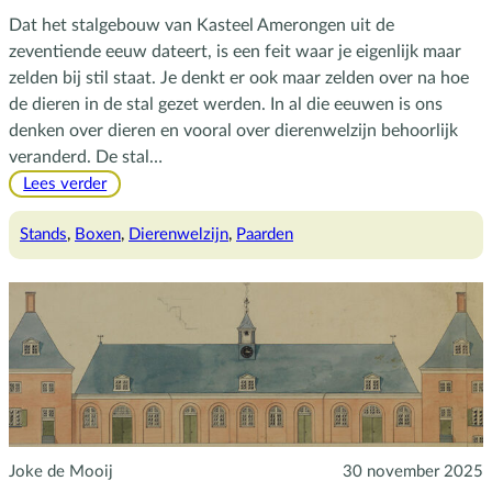
Dat het stalgebouw van Kasteel Amerongen uit de
zeventiende eeuw dateert, is een feit waar je eigenlijk maar
zelden bij stil staat. Je denkt er ook maar zelden over na hoe
de dieren in de stal gezet werden. In al die eeuwen is ons
denken over dieren en vooral over dierenwelzijn behoorlijk
veranderd. De stal…
:
Lees verder
De
geschiedenis
Stands
, 
Boxen
, 
Dierenwelzijn
, 
Paarden
van
de
stal
Joke de Mooij
30 november 2025