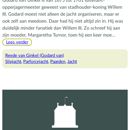
Godard van Ginkel is van 1675 tot 1701 luitenant-
opperjagermeester geweest van stadhouder-koning Willem
III. Godard moest niet alleen de jacht organiseren, maar er
ook zelf aan meedoen. Daar had hij niet altijd zin in. Hij was
duidelijk minder fanatiek dan Willem III. Zo schreef hij aan
zijn moeder, Margaretha Turnor, toen hij een keer moe…
:
Lees verder
De
billen
Reede van Ginkel (Godard van)
van
Slipjacht
, 
Parforcejacht
, 
Paarden
, 
Jacht
Godard