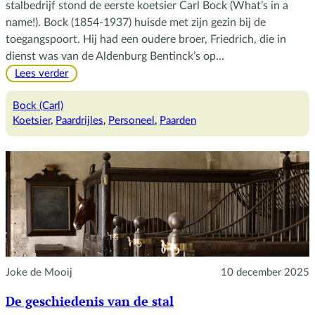
stalbedrijf stond de eerste koetsier Carl Bock (What’s in a
name!). Bock (1854-1937) huisde met zijn gezin bij de
toegangspoort. Hij had een oudere broer, Friedrich, die in
dienst was van de Aldenburg Bentinck’s op…
:
Lees verder
Bock
op
Bock (Carl)
de
Koetsier
, 
Paardrijles
, 
Personeel
, 
Paarden
bok
Joke de Mooij
10 december 2025
De geschiedenis van de stal