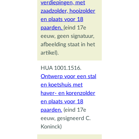
verdiepingen, met
zaadzolder, hooizolder
en plaats voor 18
paarden.
(eind 17e
eeuw, geen signatuur,
afbeelding staat in het
artikel).
HUA 1001.1516.
Ontwerp voor een stal
en koetshuis met
haver- en korenzolder
en plaats voor 18
paarden.
(eind 17e
eeuw, gesigneerd C.
Koninck)