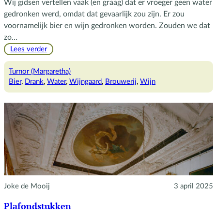
Wij gidsen vertellen vaak (en graag) dat er vroeger geen water
gedronken werd, omdat dat gevaarlijk zou zijn. Er zou
voornamelijk bier en wijn gedronken worden. Zouden we dat
zo…
:
Lees verder
Water,
wijn
Turnor (Margaretha)
en
Bier
, 
Drank
, 
Water
, 
Wijngaard
, 
Brouwerij
, 
Wijn
bier
Joke de Mooij
3 april 2025
Plafondstukken