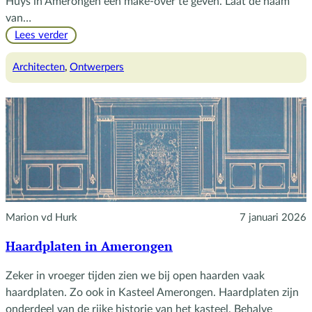
Huys in Amerongen een make-over te geven. Laat de naam
van…
:
Lees verder
Vader
en
Architecten
, 
Ontwerpers
zoon
Cuypers
Marion vd Hurk
7 januari 2026
Haardplaten in Amerongen
Zeker in vroeger tijden zien we bij open haarden vaak
haardplaten. Zo ook in Kasteel Amerongen. Haardplaten zijn
onderdeel van de rijke historie van het kasteel. Behalve