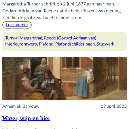
Margaretha Turnor schrijft op 2 juni 1677 aan haar man,
Godard Adriaan van Reede dat de beide ‘bazen’ van mening
zijn dat de grote zaal veel te mooi is om…
:
Lees verder
Jipsen
of
Turnor (Margaretha)
, 
Reede (Godard Adriaan van)
niet
Interieurontwerp
, 
Plafond
, 
Plafondschilderingen
, 
Stucwerk
jipsen
(dat
is
de
kwestie)
Annemiek Barnouw
19 april 2025
Water, wijn en bier