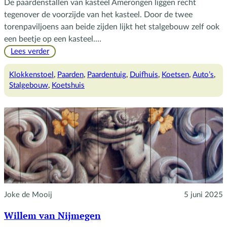
De paardenstallen van kasteel Amerongen liggen recht
tegenover de voorzijde van het kasteel. Door de twee
torenpaviljoens aan beide zijden lijkt het stalgebouw zelf ook
een beetje op een kasteel.…
:
Lees verder
Het
stalgebouw
Klokkenstoel
, 
Paarden
, 
Paardentuig
, 
Duifhuis
, 
Koetsen
, 
Auto’s
, 
van
Stalgebouw
, 
Koetshuis
kasteel
Amerongen
Joke de Mooij
5 juni 2025
Willem van Nijmegen