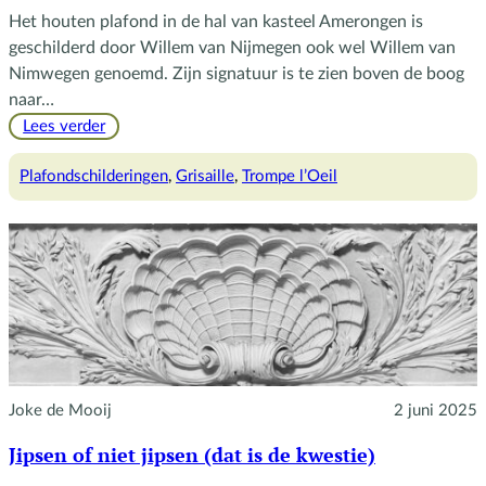
Het houten plafond in de hal van kasteel Amerongen is
geschilderd door Willem van Nijmegen ook wel Willem van
Nimwegen genoemd. Zijn signatuur is te zien boven de boog
naar…
:
Lees verder
Willem
van
Plafondschilderingen
, 
Grisaille
, 
Trompe l’Oeil
Nijmegen
Joke de Mooij
2 juni 2025
Jipsen of niet jipsen (dat is de kwestie)