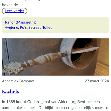
boven de…
:
Lees verder
Van
secreet
Turnor (Margaretha)
naar
Hygiene
, 
Po’s
, 
Secreet
, 
Toilet
poepdoos
Annemiek Barnouw
27 maart 2024
Kachels
In 1885 koopt Godard graaf van Aldenburg Bentinck een
aantal cokeskachels. Dit blijkt maar een gedeeltelijk succes te