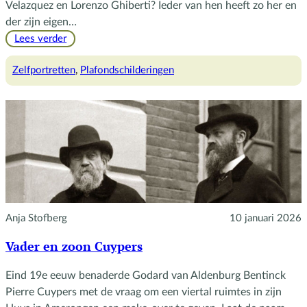
Velazquez en Lorenzo Ghiberti? Ieder van hen heeft zo her en
der zijn eigen…
:
Lees verder
Het
subtiele
Zelfportretten
, 
Plafondschilderingen
visitekaartje
van
Cuypers
Anja Stofberg
10 januari 2026
Vader en zoon Cuypers
Eind 19e eeuw benaderde Godard van Aldenburg Bentinck
Pierre Cuypers met de vraag om een viertal ruimtes in zijn