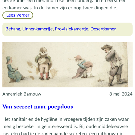
deze kamer een metamorfose heeft ondergaan en eerst een
eetkamer was. In de kamer zijn er nog twee dingen die…
:
Lees verder
Restanten
van
Behang
, 
Linnenkamertje
, 
Provisiekamertje
, 
Desertkamer
de
eetkamer
Annemiek Barnouw
8 mei 2024
Van secreet naar poepdoos
Het sanitair en de hygiëne in vroegere tijden zijn zaken waar
menig bezoeker in geïnteresseerd is. Bij oude middeleeuwse
kastelen had je de zogenaamde secreten, een uitbouw die