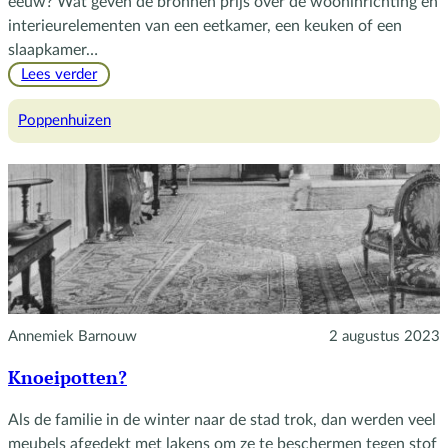
eeuw? Wat geven de bronnen prijs over de wooninrichting en
interieurelementen van een eetkamer, een keuken of een
slaapkamer…
:
Lees verder
Poppenhuizen,
een
Poppenhuizen
fascinerende
bron
Annemiek Barnouw
2 augustus 2023
Knoeipotten?
Als de familie in de winter naar de stad trok, dan werden veel
meubels afgedekt met lakens om ze te beschermen tegen stof