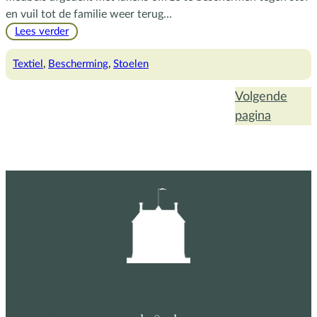
en vuil tot de familie weer terug…
:
Lees verder
Knoeipotten?
Textiel
, 
Bescherming
, 
Stoelen
Volgende
pagina