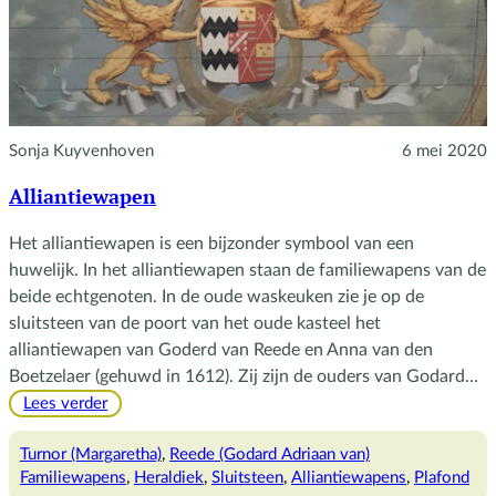
Sonja Kuyvenhoven
6 mei 2020
Alliantiewapen
Het alliantiewapen is een bijzonder symbool van een
huwelijk. In het alliantiewapen staan de familiewapens van de
beide echtgenoten. In de oude waskeuken zie je op de
sluitsteen van de poort van het oude kasteel het
alliantiewapen van Goderd van Reede en Anna van den
Boetzelaer (gehuwd in 1612). Zij zijn de ouders van Godard…
:
Lees verder
Alliantiewapen
Turnor (Margaretha)
, 
Reede (Godard Adriaan van)
Familiewapens
, 
Heraldiek
, 
Sluitsteen
, 
Alliantiewapens
, 
Plafond