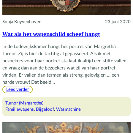
Sonja Kuyvenhoven
23 juni 2020
Wat als het wapenschild scheef hangt
In de Lodewijkskamer hangt het portret van Margretha
Turnor. Zij is hier de tachtig al gepasseerd. Als ik met
bezoekers voor haar portret sta laat ik altijd een stilte vallen
en vraag dan aan de bezoekers wat zij van haar portret
vinden. Er vallen dan termen als streng, gelovig en ….een
harde vrouw! Dat beeld…
:
Lees verder
Wat
als
Turnor (Margaretha)
het
Familiewapens
, 
Bijgeloof
, 
Wasmachine
wapenschild
scheef
hangt