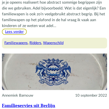
je je opeens realiseert hoe abstract sommige begrippen zijn
die we gebruiken. Adel bijvoorbeeld. Wat is dat eigenlijk? Een
familiewapen is ook zo’n veelgebruikt abstract begrip. Bij het
familiewapen op het plafond in de hal vraag ik vaak aan
kinderen of ze weten wat adel…
:
Lees verder
Ridders
en
Familiewapens
, 
Ridders
, 
Wapenschild
wapenschilden
Annemiek Barnouw
10 september 2022
Familieservies uit Berlijn