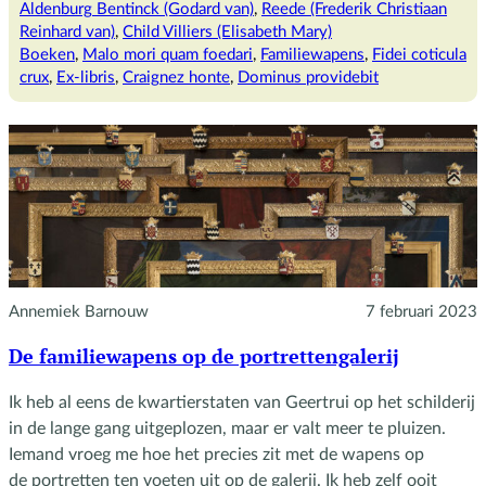
behoort
Aldenburg Bentinck (Godard van)
, 
Reede (Frederik Christiaan
aan
Reinhard van)
, 
Child Villiers (Elisabeth Mary)
mij
Boeken
, 
Malo mori quam foedari
, 
Familiewapens
, 
Fidei coticula
crux
, 
Ex-libris
, 
Craignez honte
, 
Dominus providebit
Annemiek Barnouw
7 februari 2023
De familiewapens op de portrettengalerij
Ik heb al eens de kwartierstaten van Geertrui op het schilderij
in de lange gang uitgeplozen, maar er valt meer te pluizen.
Iemand vroeg me hoe het precies zit met de wapens op
de portretten ten voeten uit op de galerij. Ik heb zelf ooit