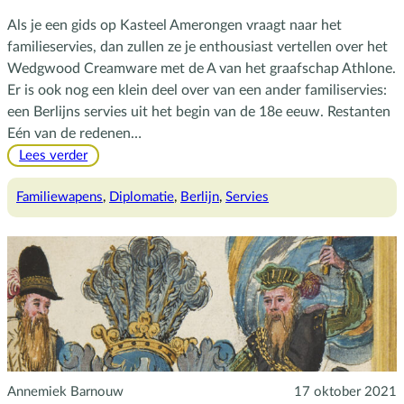
Als je een gids op Kasteel Amerongen vraagt naar het
familieservies, dan zullen ze je enthousiast vertellen over het
Wedgwood Creamware met de A van het graafschap Athlone.
Er is ook nog een klein deel over van een ander familiservies:
een Berlijns servies uit het begin van de 18e eeuw. Restanten
Eén van de redenen…
:
Lees verder
Familieservies
uit
Familiewapens
, 
Diplomatie
, 
Berlijn
, 
Servies
Berlijn
Annemiek Barnouw
17 oktober 2021