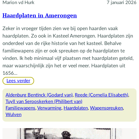
Marion vd Hurk
7 januari 2026
Haardplaten in Amerongen
Zeker in vroeger tijden zien we bij open haarden vaak
haardplaten. Zo ook in Kasteel Amerongen. Haardplaten zijn
onderdeel van de rijke historie van het kasteel. Behalve
familiewapens zijn er ook spreuken op de haardplaten te
vinden. Ik heb minimaal vijf plaatsen met haardplaten geteld,
maar waarschijnlijk zijn het er veel meer. Haardplaten uit
1656…
:
Lees verder
Haardplaten
in
Aldenburg Bentinck (Godard van)
, 
Reede (Cornelia Elisabeth)
, 
Amerongen
Tuyll van Serooskerken (Philibert van)
Familiewapens
, 
Verwarming
, 
Haardplaten
, 
Wapenspreuken
, 
Wulven