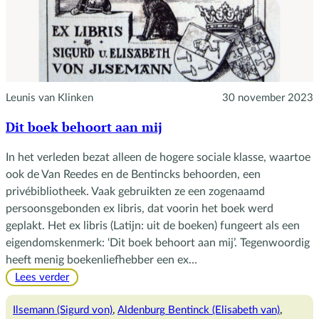
Leunis van Klinken
30 november 2023
Dit boek behoort aan mij
In het verleden bezat alleen de hogere sociale klasse, waartoe
ook de Van Reedes en de Bentincks behoorden, een
privébibliotheek. Vaak gebruikten ze een zogenaamd
persoonsgebonden ex libris, dat voorin het boek werd
geplakt. Het ex libris (Latijn: uit de boeken) fungeert als een
eigendomskenmerk: ‘Dit boek behoort aan mij’. Tegenwoordig
heeft menig boekenliefhebber een ex…
:
Lees verder
Dit
boek
Ilsemann (Sigurd von)
, 
Aldenburg Bentinck (Elisabeth van)
, 