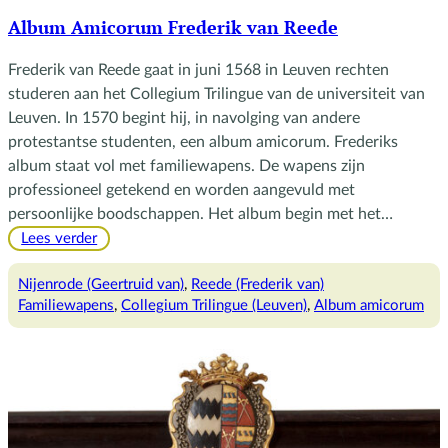
Album Amicorum Frederik van Reede
Frederik van Reede gaat in juni 1568 in Leuven rechten
studeren aan het Collegium Trilingue van de universiteit van
Leuven. In 1570 begint hij, in navolging van andere
protestantse studenten, een album amicorum. Frederiks
album staat vol met familiewapens. De wapens zijn
professioneel getekend en worden aangevuld met
persoonlijke boodschappen. Het album begin met het…
:
Lees verder
Album
Amicorum
Nijenrode (Geertruid van)
, 
Reede (Frederik van)
Frederik
Familiewapens
, 
Collegium Trilingue (Leuven)
, 
Album amicorum
van
Reede