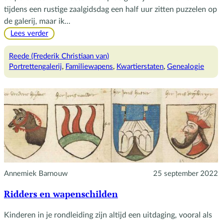
tijdens een rustige zaalgidsdag een half uur zitten puzzelen op
de galerij, maar ik…
:
Lees verder
De
familiewapens
Reede (Frederik Christiaan van)
op
Portrettengalerij
, 
Familiewapens
, 
Kwartierstaten
, 
Genealogie
de
portrettengalerij
Annemiek Barnouw
25 september 2022
Ridders en wapenschilden
Kinderen in je rondleiding zijn altijd een uitdaging, vooral als