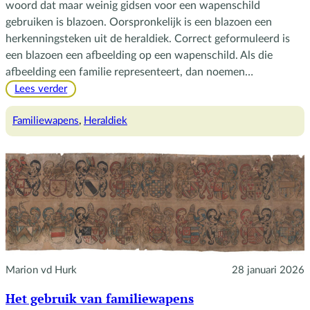
woord dat maar weinig gidsen voor een wapenschild
gebruiken is blazoen. Oorspronkelijk is een blazoen een
herkenningsteken uit de heraldiek. Correct geformuleerd is
een blazoen een afbeelding op een wapenschild. Als die
afbeelding een familie representeert, dan noemen…
:
Lees verder
Blazoenen
en
Familiewapens
, 
Heraldiek
schilden
Marion vd Hurk
28 januari 2026
Het gebruik van familiewapens