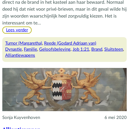
direct na de brand in het kasteel aan haar bewaard. Normaal
deed hij dat niet voor privé-brieven, maar in dit geval wilde hij
zijn woorden waarschijnlijk heel zorgvuldig kiezen. Het is
interessant om te…
:
Lees verder
De
Heer
Turnor (Margaretha)
, 
Reede (Godard Adriaan van)
geeft,
Dynastie
, 
Familie
, 
Geloofsbeleving
, 
Job 1:21
, 
Brand
, 
Sluitsteen
, 
de
Alliantiewapens
Heer
neemt
Sonja Kuyvenhoven
6 mei 2020