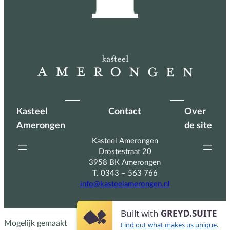
Kasteel
Contact
Over
Amerongen
de site
Kasteel Amerongen
Drostestraat 20
3958 BK Amerongen
T. 0343 – 563 766
info@kasteelamerongen.nl
Built with
GREYD.SUITE
Mogelijk gemaakt
Find out what makes us unique.