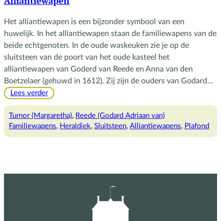
Alliantiewapen
Het alliantiewapen is een bijzonder symbool van een
huwelijk. In het alliantiewapen staan de familiewapens van de
beide echtgenoten. In de oude waskeuken zie je op de
sluitsteen van de poort van het oude kasteel het
alliantiewapen van Goderd van Reede en Anna van den
Boetzelaer (gehuwd in 1612). Zij zijn de ouders van Godard…
:
Lees verder
Alliantiewapen
Turnor (Margaretha)
, 
Reede (Godard Adriaan van)
Familiewapens
, 
Heraldiek
, 
Sluitsteen
, 
Alliantiewapens
, 
Plafond