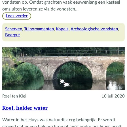
vondsten op. Omdat grachten vaak eeuwenlang een kasteel
omsluiten leveren ze via de vondsten…
:
Lees verder
De
gracht
Scherven
, 
Tuinornamenten
, 
Kogels
, 
Archeologische vondsten
, 
en
Beerput
bijzondere
vondsten
Roel ten Klei
10 juli 2020
Koel, helder water
Water in het Huys was natuurlijk erg belangrijk. Er wordt
gezegd dat er een heldere bron of ‘wel‘ onder het Huys heeft