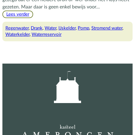
gezeten. Maar daar is geen enkel bewijs voor…
:
Lees verder
Koel,
helder
Regenwater
, 
Drank
, 
Water
, 
IJskelder
, 
Pomp
, 
Stromend water
, 
water
Waterkelder
, 
Waterreservoir