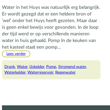
Water in het Huys was natuurlijk erg belangrijk.
Er wordt gezegd dat er een heldere bron of
‘wel‘ onder het Huys heeft gezeten. Maar daar
is geen enkel bewijs voor gevonden. In de loop
der tijd werd er op verschillende manieren
water in huis gehaald. Pomp In de keuken van
het kasteel staat een pomp…
:
Lees verder
Koel,
helder
Drank
, 
Water
, 
IJskelder
, 
Pomp
, 
Stromend water
, 
water
Waterkelder
, 
Waterreservoir
, 
Regenwater