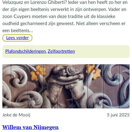
Velazquez en Lorenzo Ghiberti? Ieder van hen heeft zo her en
der zijn eigen beeltenis verwerkt in zijn ontwerpen. Vader en
zoon Cuypers moeten van deze traditie uit de klassieke
oudheid gecharmeerd zijn geweest. Niet alleen verscheen er
een beeltenis…
:
Lees verder
Het
subtiele
Plafondschilderingen
, 
Zelfportretten
visitekaartje
van
Cuypers
Joke de Mooij
5 juni 2025
Willem van Nijmegen