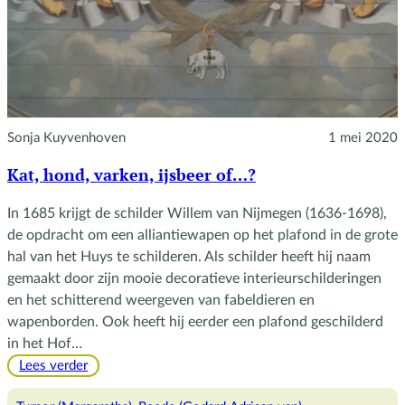
Sonja Kuyvenhoven
1 mei 2020
Kat, hond, varken, ijsbeer of…?
In 1685 krijgt de schilder Willem van Nijmegen (1636-1698),
de opdracht om een alliantiewapen op het plafond in de grote
hal van het Huys te schilderen. Als schilder heeft hij naam
gemaakt door zijn mooie decoratieve interieurschilderingen
en het schitterend weergeven van fabeldieren en
wapenborden. Ook heeft hij eerder een plafond geschilderd
in het Hof…
:
Lees verder
Kat,
hond,