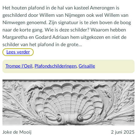
Het houten plafond in de hal van kasteel Amerongen is
geschilderd door Willem van Nijmegen ook wel Willem van
Nimwegen genoemd. Zijn signatuur is te zien boven de boog
naar de korte gang. Wie is deze schilder? Waarom hebben
Margaretha en Godard Adriaan hem uitgekozen en niet de
schilder van het plafond in de grote…
:
Lees verder
Willem
van
Trompe l’Oeil
, 
Plafondschilderingen
, 
Grisaille
Nijmegen
Joke de Mooij
2 juni 2025