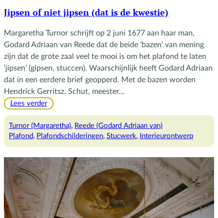
Jipsen of niet jipsen (dat is de kwestie)
Margaretha Turnor schrijft op 2 juni 1677 aan haar man,
Godard Adriaan van Reede dat de beide ‘bazen’ van mening
zijn dat de grote zaal veel te mooi is om het plafond te laten
‘jipsen’ (gipsen, stuccen). Waarschijnlijk heeft Godard Adriaan
dat in een eerdere brief geopperd. Met de bazen worden
Hendrick Gerritsz. Schut, meester…
:
Lees verder
Jipsen
of
Turnor (Margaretha)
, 
Reede (Godard Adriaan van)
niet
Plafond
, 
Plafondschilderingen
, 
Stucwerk
, 
Interieurontwerp
jipsen
(dat
is
de
kwestie)