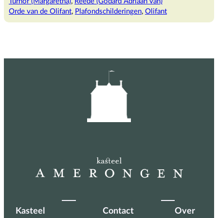
Turnor (Margaretha)
, 
Reede (Godard Adriaan van)
varken,
Orde van de Olifant
, 
Plafondschilderingen
, 
Olifant
ijsbeer
of…?
Kasteel
Contact
Over