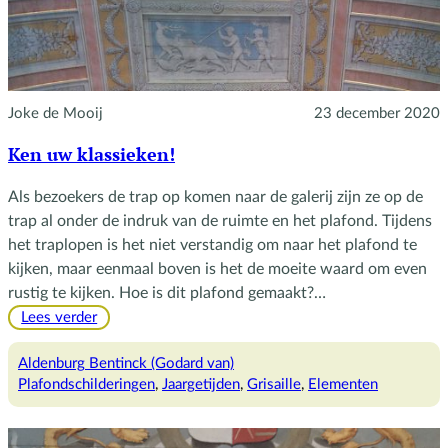
Joke de Mooij
23 december 2020
Ken uw klassieken!
Als bezoekers de trap op komen naar de galerij zijn ze op de
trap al onder de indruk van de ruimte en het plafond. Tijdens
het traplopen is het niet verstandig om naar het plafond te
kijken, maar eenmaal boven is het de moeite waard om even
rustig te kijken. Hoe is dit plafond gemaakt?…
:
Lees verder
Ken
uw
Aldenburg Bentinck (Godard van)
klassieken!
Plafondschilderingen
, 
Jaargetijden
, 
Grisaille
, 
Elementen