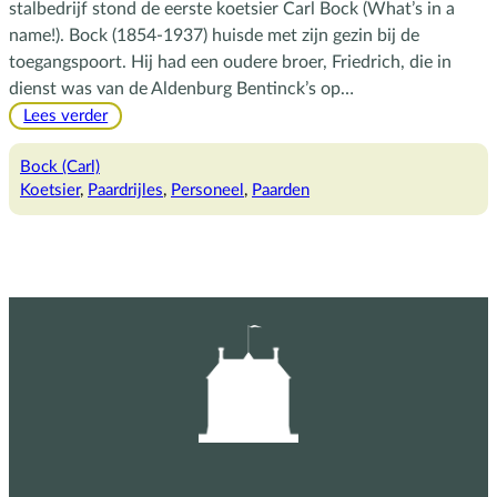
stalbedrijf stond de eerste koetsier Carl Bock (What’s in a
name!). Bock (1854-1937) huisde met zijn gezin bij de
toegangspoort. Hij had een oudere broer, Friedrich, die in
dienst was van de Aldenburg Bentinck’s op…
:
Lees verder
Bock
op
Bock (Carl)
de
Koetsier
, 
Paardrijles
, 
Personeel
, 
Paarden
bok