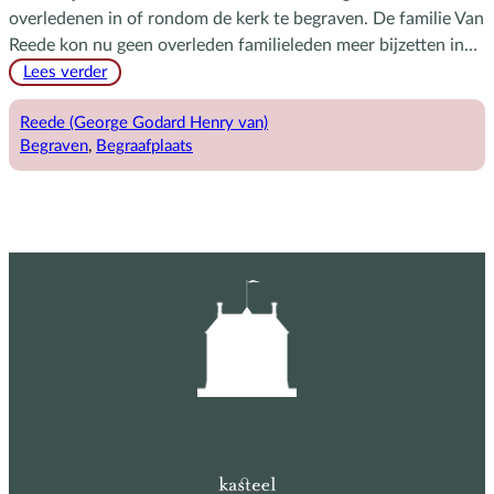
overledenen in of rondom de kerk te begraven. De familie Van
Reede kon nu geen overleden familieleden meer bijzetten in…
:
Lees verder
De
Algemene
Reede (George Godard Henry van)
Begraafplaats
Begraven
, 
Begraafplaats