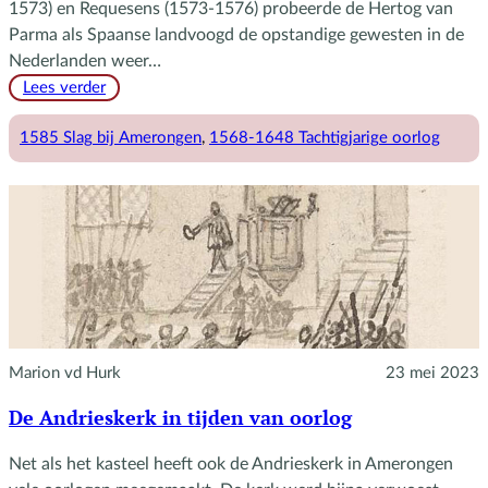
1573) en Requesens (1573-1576) probeerde de Hertog van
Parma als Spaanse landvoogd de opstandige gewesten in de
Nederlanden weer…
:
Lees verder
De
Slag
1585 Slag bij Amerongen
, 
1568-1648 Tachtigjarige oorlog
bij
Amerongen
Marion vd Hurk
23 mei 2023
De Andrieskerk in tijden van oorlog
Net als het kasteel heeft ook de Andrieskerk in Amerongen