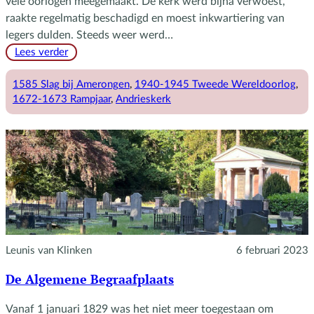
vele oorlogen meegemaakt. De kerk werd bijna verwoest,
raakte regelmatig beschadigd en moest inkwartiering van
legers dulden. Steeds weer werd…
:
Lees verder
De
Andrieskerk
1585 Slag bij Amerongen
, 
1940-1945 Tweede Wereldoorlog
, 
in
1672-1673 Rampjaar
, 
Andrieskerk
tijden
van
oorlog
Leunis van Klinken
6 februari 2023
De Algemene Begraafplaats
Vanaf 1 januari 1829 was het niet meer toegestaan om