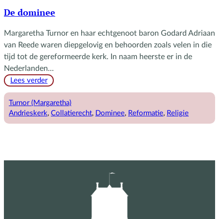
De dominee
Margaretha Turnor en haar echtgenoot baron Godard Adriaan
van Reede waren diepgelovig en behoorden zoals velen in die
tijd tot de gereformeerde kerk. In naam heerste er in de
Nederlanden…
:
Lees verder
De
dominee
Turnor (Margaretha)
Andrieskerk
, 
Collatierecht
, 
Dominee
, 
Reformatie
, 
Religie