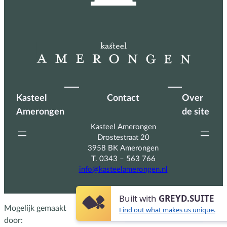
Kasteel
Contact
Over
Amerongen
de site
Kasteel Amerongen
Drostestraat 20
3958 BK Amerongen
T. 0343 – 563 766
info@kasteelamerongen.nl
Built with
GREYD.SUITE
Mogelijk gemaakt
Find out what makes us unique.
door: