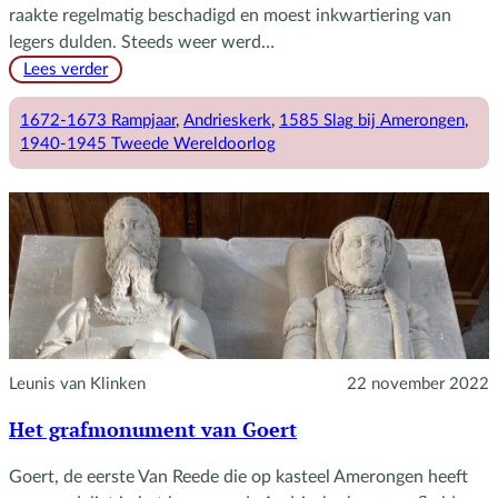
raakte regelmatig beschadigd en moest inkwartiering van
legers dulden. Steeds weer werd…
:
Lees verder
De
Andrieskerk
1672-1673 Rampjaar
, 
Andrieskerk
, 
1585 Slag bij Amerongen
, 
in
1940-1945 Tweede Wereldoorlog
tijden
van
oorlog
Leunis van Klinken
22 november 2022
Het grafmonument van Goert
Goert, de eerste Van Reede die op kasteel Amerongen heeft