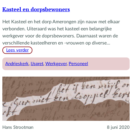
Kasteel en dorpsbewoners
Het Kasteel en het dorp Amerongen zijn nauw met elkaar
verbonden. Uiteraard was het kasteel een belangrijke
werkgever voor de doprsbewoners. Daarnaast waren de
verschillende kasteelheren en -vrouwen op diverse…
:
Lees verder
Kasteel
en
Andrieskerk
, 
IJspret
, 
Werkgever
, 
Personeel
dorpsbewoners
Hans Strootman
8 juni 2020