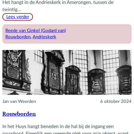
Het hangt in de Andrieskerk in Amerongen, tussen de
twintig…
:
Lees verder
Rouwbord
van
Reede van Ginkel (Godard van)
Godard
Rouwborden
, 
Andrieskerk
van
Reede
van
Ginkel
Jan van Weerden
6 oktober 2024
Rouwborden
In het Huys hangt beneden in de hal bij de ingang een
rouwbord. Eigenlijk een vreemde plek voor zo’n object, want