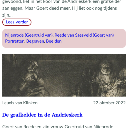
gewoond, liet in het koor van de Andrieskerk een grafkelder
aanleggen. Maar Goert deed meer. Hij liet ook nog tijdens
zijn…
:
Lees verder
Het
grafmonument
Nijenrode (Geertruid van)
, 
Reede van Saesveld (Goert van)
van
Portretten
, 
Begraven
, 
Beelden
Goert
Leunis van Klinken
22 oktober 2022
De grafkelder in de Andrieskerk
Goert van Reede en zijn vrouw Geertruid van Nijenrode