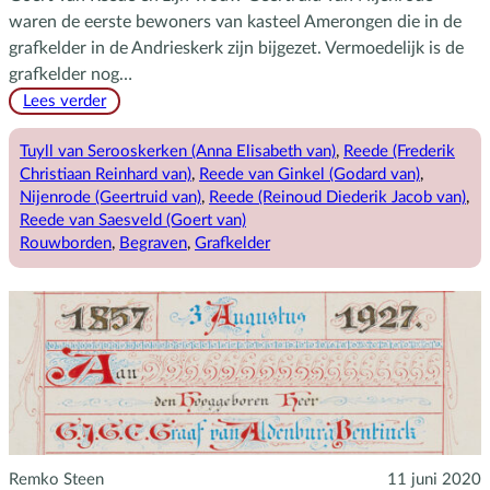
waren de eerste bewoners van kasteel Amerongen die in de
grafkelder in de Andrieskerk zijn bijgezet. Vermoedelijk is de
grafkelder nog…
:
Lees verder
De
grafkelder
Tuyll van Serooskerken (Anna Elisabeth van)
, 
Reede (Frederik
in
Christiaan Reinhard van)
, 
Reede van Ginkel (Godard van)
, 
de
Nijenrode (Geertruid van)
, 
Reede (Reinoud Diederik Jacob van)
, 
Andrieskerk
Reede van Saesveld (Goert van)
Rouwborden
, 
Begraven
, 
Grafkelder
Remko Steen
11 juni 2020