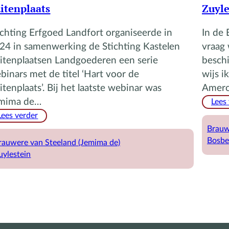
itenplaats
Zuyle
ichting Erfgoed Landfort organiseerde in
In de 
24 in samenwerking de Stichting Kastelen
vraag 
itenplaatsen Landgoederen een serie
beschi
binars met de titel ‘Hart voor de
wijs i
itenplaats’. Bij het laatste webinar was
Amero
mima de…
Lees
:
Lees verder
Jemima
Brauw
de
Bosbe
rauwere van Steeland (Jemima de)
Brauwere
uylestein
–
Hart
voor
de
buitenplaats