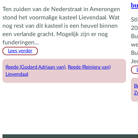
bu
Ten zuiden van de Nederstraat in Amerongen
stond het voormalige kasteel Lievendaal. Wat
St
nog rest van dit kasteel is een heuvel binnen
20
een verlande gracht. Mogelijk zijn er nog
Bu
funderingen…
we
:
Lees verder
Bu
Kasteel
Je
Lievendaal
Reede (Godard Adriaan van)
, 
Reede (Reiniera van)
Lievendaal
B
Z