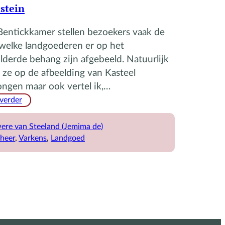
stein
Bentickkamer stellen bezoekers vaak de
welke landgoederen er op het
lderde behang zijn afgebeeld. Natuurlijk
k ze op de afbeelding van Kasteel
ngen maar ook vertel ik,…
:
 verder
De
bosvarkentjes
ere van Steeland (Jemima de)
van
heer
, 
Varkens
, 
Landgoed
landgoed
Zuylestein