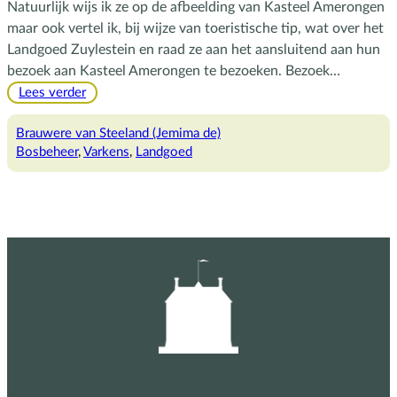
Natuurlijk wijs ik ze op de afbeelding van Kasteel Amerongen
maar ook vertel ik, bij wijze van toeristische tip, wat over het
Landgoed Zuylestein en raad ze aan het aansluitend aan hun
bezoek aan Kasteel Amerongen te bezoeken. Bezoek…
:
Lees verder
De
bosvarkentjes
Brauwere van Steeland (Jemima de)
van
Bosbeheer
, 
Varkens
, 
Landgoed
landgoed
Zuylestein