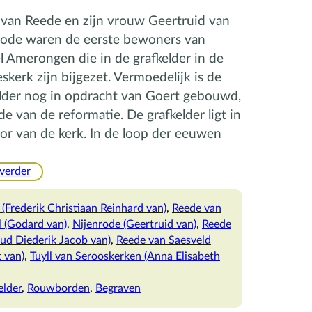
 van Reede en zijn vrouw Geertruid van
rode waren de eerste bewoners van
l Amerongen die in de grafkelder in de
skerk zijn bijgezet. Vermoedelijk is de
elder nog in opdracht van Goert gebouwd,
jde van de reformatie. De grafkelder ligt in
or van de kerk. In de loop der eeuwen
:
 verder
De
grafkelder
(Frederik Christiaan Reinhard van)
, 
Reede van
in
l (Godard van)
, 
Nijenrode (Geertruid van)
, 
Reede
de
oud Diederik Jacob van)
, 
Reede van Saesveld
Andrieskerk
 van)
, 
Tuyll van Serooskerken (Anna Elisabeth
elder
, 
Rouwborden
, 
Begraven