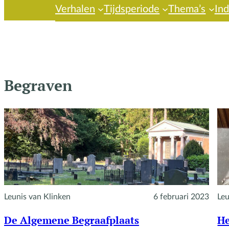
Verhalen
Tijdsperiode
Thema’s
In
Begraven
Leunis van Klinken
6 februari 2023
Leu
De Algemene Begraafplaats
He