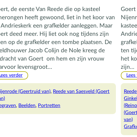
ert, de eerste Van Reede die op kasteel
Goert
erongen heeft gewoond, liet in het koor van
Nijen
 Andrieskerk een grafkelder aanleggen. Maar
kastee
ert deed meer. Hij liet ook nog tijdens zijn
Andrie
ven op de grafkelder een tombe plaatsen. De
grafk
eldhouwer Jacob Colijn de Nole kreeg de
ten ti
dracht van Goert om hem en zijn vrouw
het ko
arvoor levensgroot…
zijn…
:
Lees verder
Lees
Het
grafmonument
ijenrode (Geertruid van)
, 
Reede van Saesveld (Goert
Reede 
van
an)
Ginke
Goert
egraven
, 
Beelden
, 
Portretten
(Rein
(Goert
van)
Grafk