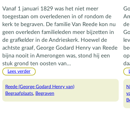
Vanaf 1 januari 1829 was het niet meer
Go
toegestaan om overledenen in of rondom de
Am
kerk te begraven. De familie Van Reede kon nu
de
geen overleden familieleden meer bijzetten in
Go
de grafkelder in de Andrieskerk. Hoewel de
le
achtste graaf, George Godard Henry van Reede
be
bijna nooit in Amerongen was, stond hij een
op
stuk grond ten oosten van…
da
:
Lees verder
De
Algemene
Reede (George Godard Henry van)
N
Begraafplaats
Begraafplaats
, 
Begraven
v
B