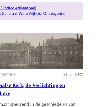
Godard
Adriaan
 (Godard Adriaan van)
en
n Generaal
, 
Ware Vrijheid
, 
Oranjegezind
Willem
III
trootman
21 juli 2021
alse Kerk, de Verlichting en
latie
 maar speurend in de geschiedenis van