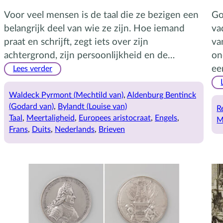
Voor veel mensen is de taal die ze bezigen een
Go
belangrijk deel van wie ze zijn. Hoe iemand
va
praat en schrijft, zegt iets over zijn
va
achtergrond, zijn persoonlijkheid en de…
on
:
ee
Lees verder
The
count,
Waldeck Pyrmont (Mechtild van)
, 
Aldenburg Bentinck
der
(Godard van)
, 
Bylandt (Louise van)
R
Graf,
Taal
, 
Meertaligheid
, 
Europees aristocraat
, 
Engels
, 
M
le
Frans
, 
Duits
, 
Nederlands
, 
Brieven
comte
en
de
graaf