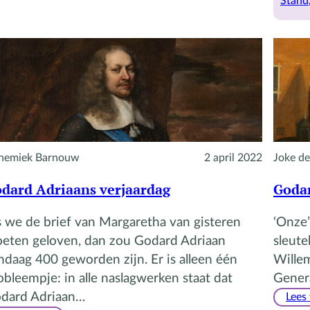
Stand
nemiek Barnouw
2 april 2022
Joke de
dard Adriaans verjaardag
Godar
s we de brief van Margaretha van gisteren
‘Onze
eten geloven, dan zou Godard Adriaan
sleute
ndaag 400 geworden zijn. Er is alleen één
Willem
obleempje: in alle naslagwerken staat dat
Genera
dard Adriaan…
Lees