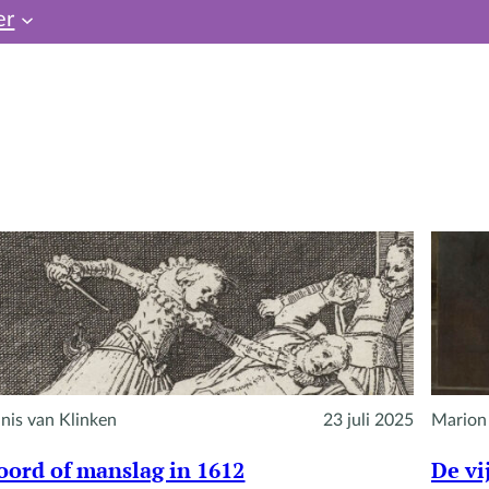
er
nis van Klinken
23 juli 2025
Marion
ord of manslag in 1612
De vi