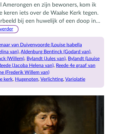
el Amerongen en zijn bewoners, kom ik
e keren iets over de Waalse Kerk tegen.
rbeeld bij een huwelijk of een doop in…
:
 verder
De
Waalse
naar van Duivenvoorde (Louise Isabella
Kerk,
lina van)
, 
Aldenburg Bentinck (Godard van)
, 
de
nck (Willem)
, 
Bylandt (Jules van)
, 
Bylandt (Louise
Verlichting
Reede (Jacoba Helena van)
, 
Reede 4e graaf van
en
ne (Frederik Willem van)
Variolatie
e kerk
, 
Hugenoten
, 
Verlichting
, 
Variolatie