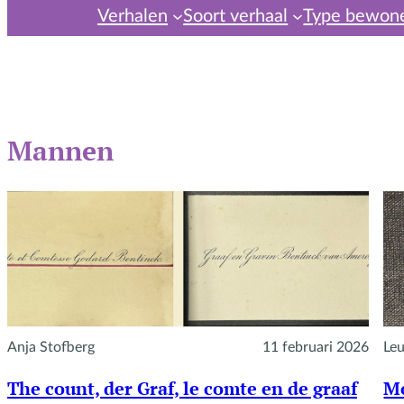
Verhalen
Soort verhaal
Type bewon
Mannen
Anja Stofberg
11 februari 2026
Leu
The count, der Graf, le comte en de graaf
Mo