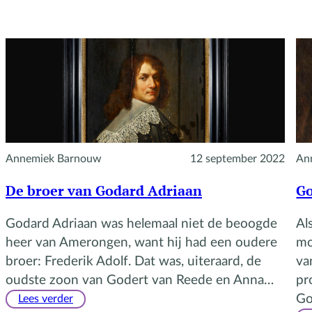
Annemiek Barnouw
12 september 2022
An
De broer van Godard Adriaan
Go
Godard Adriaan was helemaal niet de beoogde
Al
heer van Amerongen, want hij had een oudere
mo
broer: Frederik Adolf. Dat was, uiteraard, de
va
oudste zoon van Godert van Reede en Anna…
pr
:
Go
Lees verder