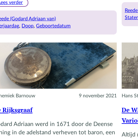
:
Lees verder
Godard
Reede
Adriaans
State
eede (Godard Adriaan van)
verjaardag
erjaardag
, 
Doop
, 
Geboortedatum
nemiek Barnouw
9 november 2021
Hans S
 Rijksgraaf
De Wa
Vario
dard Adriaan werd in 1671 door de Deense
ning in de adelstand verheven tot baron, een
Altijd