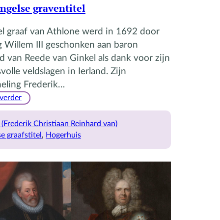
Engelse graventitel
el graaf van Athlone werd in 1692 door
 Willem III geschonken aan baron
 van Reede van Ginkel als dank voor zijn
volle veldslagen in Ierland. Zijn
eling Frederik…
:
 verder
De
vijfde
(Frederik Christiaan Reinhard van)
graaf
e graafstitel
, 
Hogerhuis
en
de
bekrachtiging
van
zijn
Engelse
graventitel