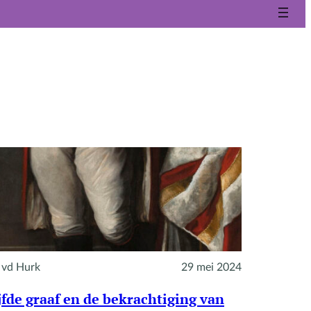
 vd Hurk
29 mei 2024
jfde graaf en de bekrachtiging van