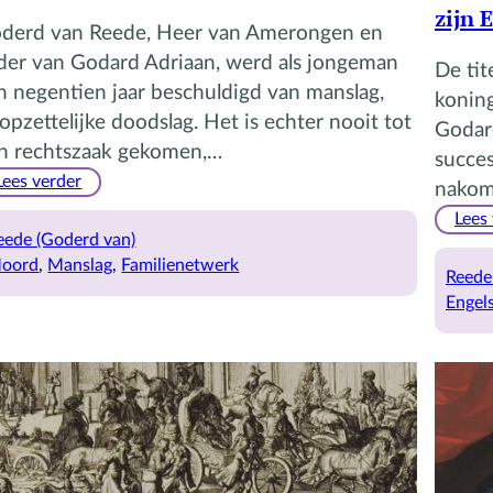
zijn 
derd van Reede, Heer van Amerongen en
der van Godard Adriaan, werd als jongeman
De tit
n negentien jaar beschuldigd van manslag,
koning
opzettelijke doodslag. Het is echter nooit tot
Godard
n rechtszaak gekomen,…
succes
:
Lees verder
nakom
Moord
Lees
of
eede (Goderd van)
manslag
oord
, 
Manslag
, 
Familienetwerk
Reede 
in
Engels
1612