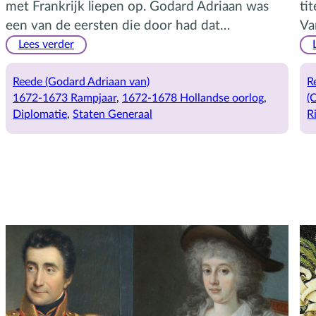
met Frankrijk liepen op. Godard Adriaan was
ti
een van de eersten die door had dat…
Va
:
Lees verder
Godard
Adriaan
Reede (Godard Adriaan van)
R
heeft
1672-1673 Rampjaar
, 
1672-1678 Hollandse oorlog
, 
(
Lodewijk
Diplomatie
, 
Staten Generaal
R
XIV
door