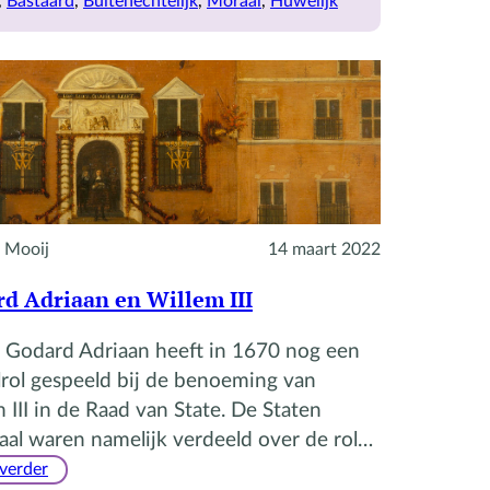
, 
Bastaard
, 
Buitenechtelijk
, 
Moraal
, 
Huwelijk
 Mooij
14 maart 2022
d Adriaan en Willem III
’ Godard Adriaan heeft in 1670 nog een
lrol gespeeld bij de benoeming van
 III in de Raad van State. De Staten
al waren namelijk verdeeld over de rol…
:
 verder