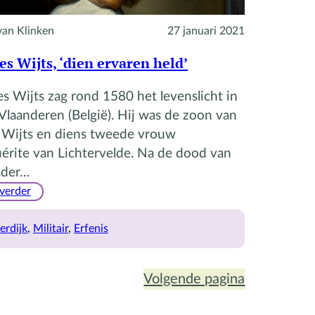
van Klinken
27 januari 2021
es Wijts, ‘dien ervaren held’
s Wijts zag rond 1580 het levenslicht in
laanderen (België). Hij was de zoon van
 Wijts en diens tweede vrouw
érite van Lichtervelde. Na de dood van
ader…
:
 verder
Jacques
Wijts,
erdijk
, 
Militair
, 
Erfenis
‘dien
ervaren
held’
Volgende pagina