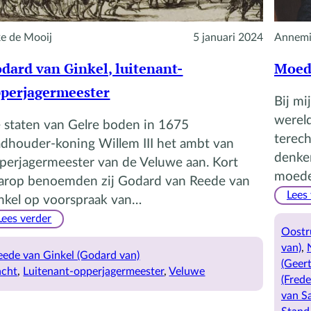
ke de Mooij
5 januari 2024
Annemi
dard van Ginkel, luitenant-
Moed
perjagermeester
Bij mi
wereld
 staten van Gelre boden in 1675
terec
adhouder-koning Willem III het ambt van
denken
perjagermeester van de Veluwe aan. Kort
moeder
arop benoemden zij Godard van Reede van
Lees
nkel op voorspraak van…
:
Lees verder
Oostr
Godard
van)
, 
van
eede van Ginkel (Godard van)
(Geert
Ginkel,
acht
, 
Luitenant-opperjagermeester
, 
Veluwe
(Frede
luitenant-
van Sa
opperjagermeester