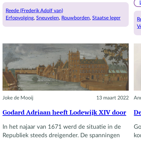
De
broer
Reede (Frederik Adolf van)
van
Erfopvolging
, 
Sneuvelen
, 
Rouwborden
, 
Staatse leger
R
Godard
V
Adriaan
Joke de Mooij
13 maart 2022
An
Godard Adriaan heeft Lodewijk XIV door
De
In het najaar van 1671 werd de situatie in de
Go
Republiek steeds dreigender. De spanningen
ko