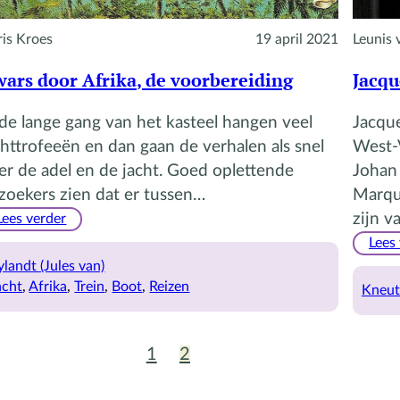
is Kroes
19 april 2021
Leunis 
ars door Afrika, de voorbereiding
Jacqu
 de lange gang van het kasteel hangen veel
Jacque
chttrofeeën en dan gaan de verhalen als snel
West-V
er de adel en de jacht. Goed oplettende
Johan
zoekers zien dat er tussen…
Marqu
:
zijn v
Lees verder
Dwars
Lees
door
ylandt (Jules van)
Afrika,
acht
, 
Afrika
, 
Trein
, 
Boot
, 
Reizen
Kneut
de
voorbereiding
1
2