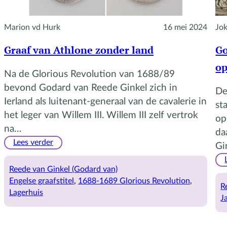
Marion vd Hurk
16 mei 2024
Jo
Graaf van Athlone zonder land
Go
op
Na de Glorious Revolution van 1688/89
bevond Godard van Reede Ginkel zich in
De
Ierland als luitenant-generaal van de cavalerie in
st
het leger van Willem III. Willem III zelf vertrok
op
na…
da
:
Lees verder
Gi
Graaf
van
Reede van Ginkel (Godard van)
Athlone
Engelse graafstitel
, 
1688-1689 Glorious Revolution
, 
R
zonder
Lagerhuis
J
land