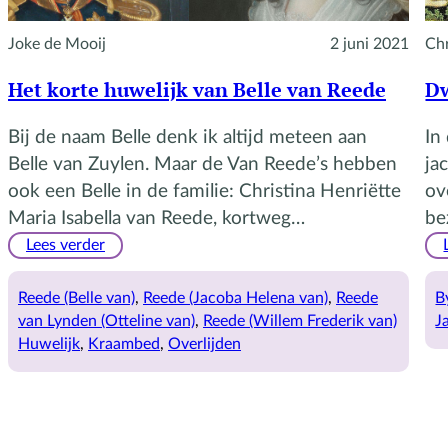
Joke de Mooij
2 juni 2021
Chr
Het korte huwelijk van Belle van Reede
Dw
Bij de naam Belle denk ik altijd meteen aan
In
Belle van Zuylen. Maar de Van Reede’s hebben
ja
ook een Belle in de familie: Christina Henriëtte
ov
Maria Isabella van Reede, kortweg…
be
:
Lees verder
Het
korte
Reede (Belle van)
, 
Reede (Jacoba Helena van)
, 
Reede
B
huwelijk
van Lynden (Otteline van)
, 
Reede (Willem Frederik van)
J
van
Huwelijk
, 
Kraambed
, 
Overlijden
Belle
van
Reede