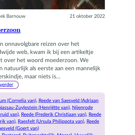
ek Barnouw
21 oktober 2022
erzoon
jn onnavolgbare reizen over het
wijde web, kwam ik bij een artikeltje
ht over het woord moederzoon. We
 natuurlijk als eerste aan een mannelijk
skindje, maar niets is…
:
 verder
Moederzoon
um (Cornelia van)
, 
Reede van Saesveld (Adriaan
Nassau-Zuylestein (Henriëtte van)
, 
Nijenrode
ruid van)
, 
Reede (Frederik Christiaan van)
, 
Reede
rik van)
, 
Raesfelt (Ursula Philippota van)
, 
Reede
esveld (Goert van)