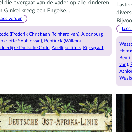
tel die overgaat van de vader op alle kinderen.
kaste
n Ginkel kreeg een Engelse…
divers
:
Lees verder
Bijvoo
De
Lees
Rijksgraaf
eede (Frederik Christiaan Reinhard van)
, 
Aldenburg
Charlotte Sophie van)
, 
Bentinck (Willem)
Wasse
idderlijke Duitsche Orde
, 
Adellijke titels
, 
Rijksgraaf
Herme
Benti
van)
, 
Athlo
Waals