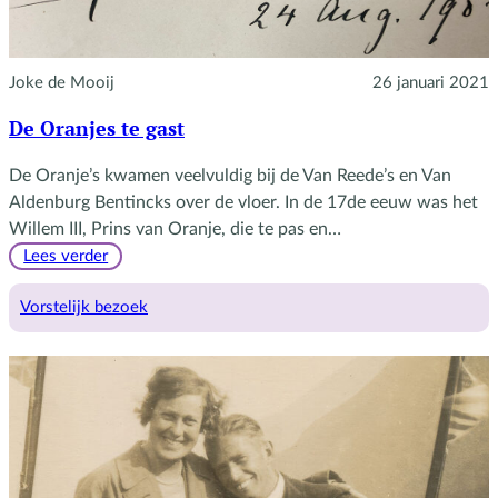
Joke de Mooij
26 januari 2021
De Oranjes te gast
De Oranje’s kwamen veelvuldig bij de Van Reede’s en Van
Aldenburg Bentincks over de vloer. In de 17de eeuw was het
Willem III, Prins van Oranje, die te pas en…
:
Lees verder
De
Oranjes
Vorstelijk bezoek
te
gast