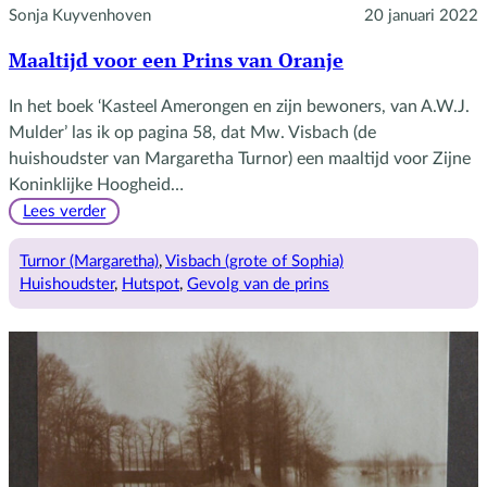
Sonja Kuyvenhoven
20 januari 2022
Maaltijd voor een Prins van Oranje
In het boek ‘Kasteel Amerongen en zijn bewoners, van A.W.J.
Mulder’ las ik op pagina 58, dat Mw. Visbach (de
huishoudster van Margaretha Turnor) een maaltijd voor Zijne
Koninklijke Hoogheid…
:
Lees verder
Maaltijd
voor
Turnor (Margaretha)
, 
Visbach (grote of Sophia)
een
Huishoudster
, 
Hutspot
, 
Gevolg van de prins
Prins
van
Oranje