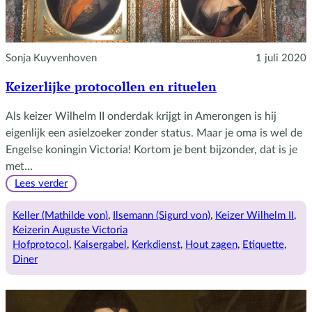
Sonja Kuyvenhoven
1 juli 2020
Keizerlijke protocollen en rituelen
Als keizer Wilhelm II onderdak krijgt in Amerongen is hij
eigenlijk een asielzoeker zonder status. Maar je oma is wel de
Engelse koningin Victoria! Kortom je bent bijzonder, dat is je
met…
:
Lees verder
Keizerlijke
protocollen
Keller (Mathilde von)
, 
Ilsemann (Sigurd von)
, 
Keizer Wilhelm II
, 
en
Keizerin Auguste Victoria
rituelen
Hofprotocol
, 
Kaisergabel
, 
Kerkdienst
, 
Hout zagen
, 
Etiquette
, 
Diner