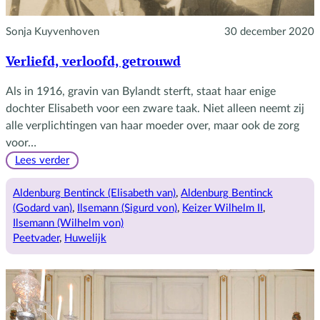
Sonja Kuyvenhoven
30 december 2020
Verliefd, verloofd, getrouwd
Als in 1916, gravin van Bylandt sterft, staat haar enige
dochter Elisabeth voor een zware taak. Niet alleen neemt zij
alle verplichtingen van haar moeder over, maar ook de zorg
voor…
:
Lees verder
Verliefd,
verloofd,
Aldenburg Bentinck (Elisabeth van)
, 
Aldenburg Bentinck
getrouwd
(Godard van)
, 
Ilsemann (Sigurd von)
, 
Keizer Wilhelm II
, 
Ilsemann (Wilhelm von)
Peetvader
, 
Huwelijk