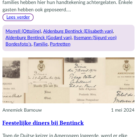
families hebben hier hun handtekening achtergelaten. Enkele
gasten hebben ook geposeerd.…
:
Lees verder
Bezoek
van
Morrell (Ottoline)
, 
Aldenburg Bentinck (Elisabeth van)
, 
Ottoline
Aldenburg Bentinck (Godard van)
, 
Ilsemann (Sigurd von)
Morrell
Bordesfoto’s
, 
Familie
, 
Portretten
Annemiek Barnouw
1 mei 2024
Feestelijke diners bij Bentinck
Toen de Duitse keizer in Amerongen logeerde, werd er elke