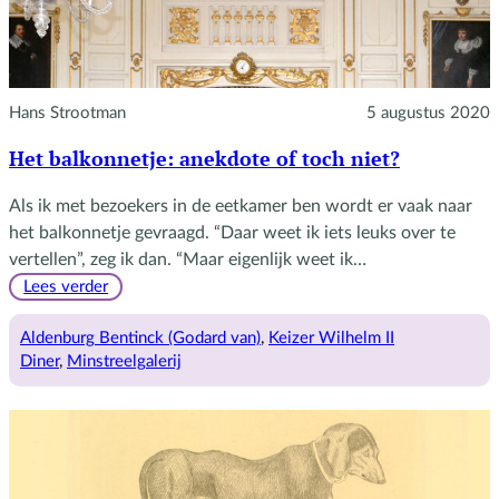
Hans Strootman
5 augustus 2020
Het balkonnetje: anekdote of toch niet?
Als ik met bezoekers in de eetkamer ben wordt er vaak naar
het balkonnetje gevraagd. “Daar weet ik iets leuks over te
vertellen”, zeg ik dan. “Maar eigenlijk weet ik…
:
Lees verder
Het
balkonnetje:
Aldenburg Bentinck (Godard van)
, 
Keizer Wilhelm II
anekdote
Diner
, 
Minstreelgalerij
of
toch
niet?