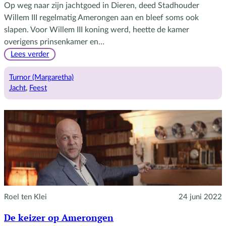
Op weg naar zijn jachtgoed in Dieren, deed Stadhouder
Willem III regelmatig Amerongen aan en bleef soms ook
slapen. Voor Willem III koning werd, heette de kamer
overigens prinsenkamer en…
:
Lees verder
Ongemeen
vrolijk
Turnor (Margaretha)
Jacht
, 
Feest
Roel ten Klei
24 juni 2022
De keizer op Amerongen