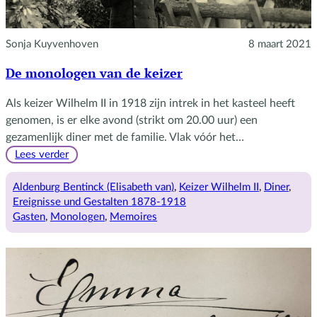
Sonja Kuyvenhoven
8 maart 2021
De monologen van de keizer
Als keizer Wilhelm II in 1918 zijn intrek in het kasteel heeft
genomen, is er elke avond (strikt om 20.00 uur) een
gezamenlijk diner met de familie. Vlak vóór het…
:
Lees verder
De
monologen
Aldenburg Bentinck (Elisabeth van)
, 
Keizer Wilhelm II
, 
Diner
, 
van
Ereignisse und Gestalten 1878-1918
de
Gasten
, 
Monologen
, 
Memoires
keizer