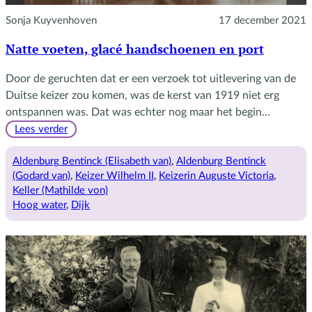
Sonja Kuyvenhoven
17 december 2021
Natte voeten, glacé handschoenen en port
Door de geruchten dat er een verzoek tot uitlevering van de
Duitse keizer zou komen, was de kerst van 1919 niet erg
ontspannen was. Dat was echter nog maar het begin…
:
Lees verder
Natte
voeten,
Aldenburg Bentinck (Elisabeth van)
, 
Aldenburg Bentinck
glacé
(Godard van)
, 
Keizer Wilhelm II
, 
Keizerin Auguste Victoria
, 
handschoenen
Keller (Mathilde von)
en
Hoog water
, 
Dijk
port