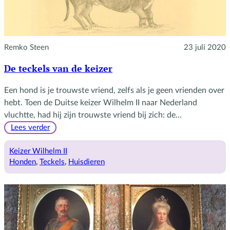
Remko Steen
23 juli 2020
De teckels van de keizer
Een hond is je trouwste vriend, zelfs als je geen vrienden over
hebt. Toen de Duitse keizer Wilhelm II naar Nederland
vluchtte, had hij zijn trouwste vriend bij zich: de…
:
Lees verder
De
teckels
Keizer Wilhelm II
van
Honden
, 
Teckels
, 
Huisdieren
de
keizer