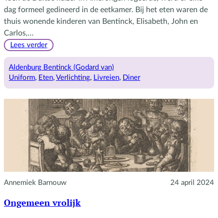
dag formeel gedineerd in de eetkamer. Bij het eten waren de
thuis wonende kinderen van Bentinck, Elisabeth, John en
Carlos,…
:
Lees verder
Feestelijke
diners
Aldenburg Bentinck (Godard van)
bij
Uniform
, 
Eten
, 
Verlichting
, 
Livreien
, 
Diner
Bentinck
Annemiek Barnouw
24 april 2024
Ongemeen vrolijk