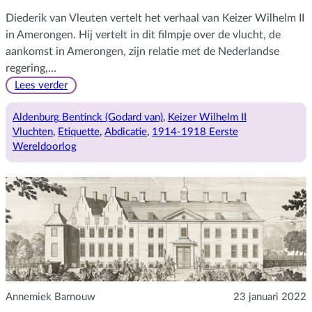
Diederik van Vleuten vertelt het verhaal van Keizer Wilhelm II
in Amerongen. Hij vertelt in dit filmpje over de vlucht, de
aankomst in Amerongen, zijn relatie met de Nederlandse
regering,…
:
Lees verder
De
keizer
Aldenburg Bentinck (Godard van)
, 
Keizer Wilhelm II
op
Vluchten
, 
Etiquette
, 
Abdicatie
, 
1914-1918 Eerste
Amerongen
Wereldoorlog
Annemiek Barnouw
23 januari 2022