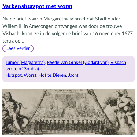
Varkenshutspot met worst
Na de brief waarin Margaretha schreef dat Stadhouder
Willem III in Amerongen ontvangen was door de trouwe
Visbach, komt ze in de volgende brief van 16 november 1677
terug op…
:
Lees verder
Varkenshutspot
met
Turnor (Margaretha)
, 
Reede van Ginkel (Godard van)
, 
Visbach
worst
(grote of Sophia)
Hutspot
, 
Worst
, 
Hof te Dieren
, 
Jacht