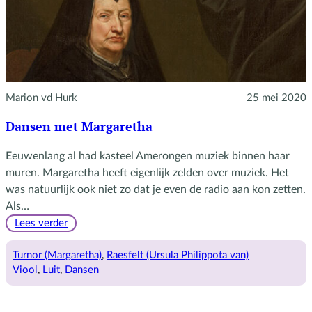
Marion vd Hurk
25 mei 2020
Dansen met Margaretha
Eeuwenlang al had kasteel Amerongen muziek binnen haar
muren. Margaretha heeft eigenlijk zelden over muziek. Het
was natuurlijk ook niet zo dat je even de radio aan kon zetten.
Als…
:
Lees verder
Dansen
met
Turnor (Margaretha)
, 
Raesfelt (Ursula Philippota van)
Margaretha
Viool
, 
Luit
, 
Dansen