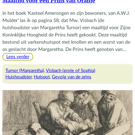
Maaltijd voor een Prins van Oranje
In het boek ‘Kasteel Amerongen en zijn bewoners, van A.W.J.
Mulder’ las ik op pagina 58, dat Mw. Visbach (de
huishoudster van Margaretha Turnor) een maaltijd voor Zijne
Koninklijke Hoogheid de Prins heeft gekookt. Deze maaltijd
bestond uit varkenshutspot met knollen en een worst van de
os geslacht door Margaretha. De Prins heeft genoten van…
:
Lees verder
Maaltijd
voor
Turnor (Margaretha)
, 
Visbach (grote of Sophia)
een
Huishoudster
, 
Hutspot
, 
Gevolg van de prins
Prins
van
Oranje