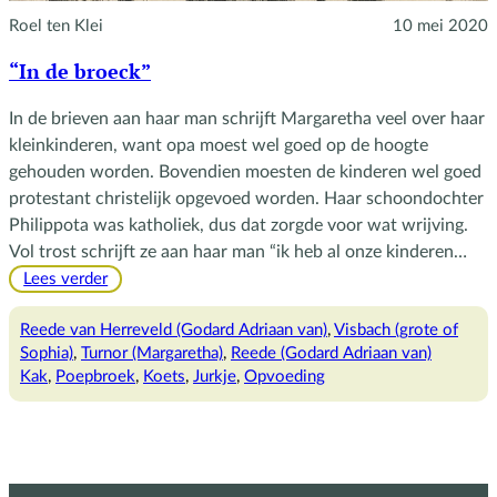
Roel ten Klei
10 mei 2020
“In de broeck”
In de brieven aan haar man schrijft Margaretha veel over haar
kleinkinderen, want opa moest wel goed op de hoogte
gehouden worden. Bovendien moesten de kinderen wel goed
protestant christelijk opgevoed worden. Haar schoondochter
Philippota was katholiek, dus dat zorgde voor wat wrijving.
Vol trost schrijft ze aan haar man “ik heb al onze kinderen…
:
Lees verder
“In
de
Reede van Herreveld (Godard Adriaan van)
, 
Visbach (grote of
broeck”
Sophia)
, 
Turnor (Margaretha)
, 
Reede (Godard Adriaan van)
Kak
, 
Poepbroek
, 
Koets
, 
Jurkje
, 
Opvoeding