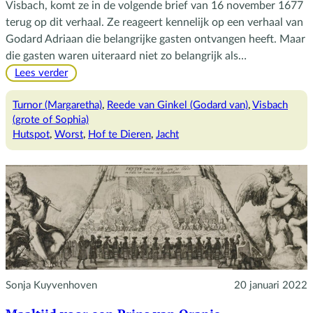
Visbach, komt ze in de volgende brief van 16 november 1677
terug op dit verhaal. Ze reageert kennelijk op een verhaal van
Godard Adriaan die belangrijke gasten ontvangen heeft. Maar
die gasten waren uiteraard niet zo belangrijk als…
:
Lees verder
Varkenshutspot
met
Turnor (Margaretha)
, 
Reede van Ginkel (Godard van)
, 
Visbach
worst
(grote of Sophia)
Hutspot
, 
Worst
, 
Hof te Dieren
, 
Jacht
Sonja Kuyvenhoven
20 januari 2022