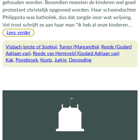
gehouden worden. Bovendien moesten de kinderen wel goed
protestant christelijk opgevoed worden. Haar schoondochter
Philippota was katholiek, dus dat zorgde voor wat wrijving.
Vol trost schrijft ze aan haar man “ik heb al onze kinderen…
:
Lees verder
“In
de
Visbach (grote of Sophia)
, 
Turnor (Margaretha)
, 
Reede (Godard
broeck”
Adriaan van)
, 
Reede van Herreveld (Godard Adriaan van)
Kak
, 
Poepbroek
, 
Koets
, 
Jurkje
, 
Opvoeding