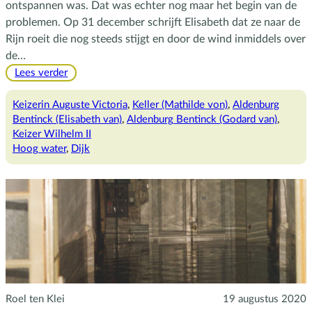
ontspannen was. Dat was echter nog maar het begin van de
problemen. Op 31 december schrijft Elisabeth dat ze naar de
Rijn roeit die nog steeds stijgt en door de wind inmiddels over
de…
:
Lees verder
Natte
voeten,
Keizerin Auguste Victoria
, 
Keller (Mathilde von)
, 
Aldenburg
glacé
Bentinck (Elisabeth van)
, 
Aldenburg Bentinck (Godard van)
, 
handschoenen
Keizer Wilhelm II
en
Hoog water
, 
Dijk
port
Roel ten Klei
19 augustus 2020