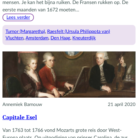
mensen. Je kan het bijna ruiken. De Fransen rukken op. De
eerste maanden van 1672 moeten…
:
Lees verder
Margaretha
op
Turnor (Margaretha)
, 
Raesfelt (Ursula Philippota van)
hete
Vluchten
, 
Amsterdam
, 
Den Haag
, 
Kneuterdijk
kolen
Annemiek Barnouw
21 april 2020
Capitale Esel
Van 1763 tot 1766 vond Mozarts grote reis door West-
Europa plaats. Op uitnodiging van prinses Carolina, de zus