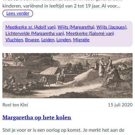
kinderen, variërend in leeftijd van 2 tot 19 jaar. Al voor…
:
Lees verder
Brugge-
Leiden-
Meetkerke sr. (Adolf van)
, 
Wijts (Margaretha)
, 
Wijts (Jacques)
, 
Londen
Lichtervelde (Margaretha van)
, 
Meetkerke (Salomé van)
Vluchten
, 
Brugge
, 
Leiden
, 
Londen
, 
Migratie
Roel ten Klei
15 juli 2020
Margaretha op hete kolen
Stel je voor er is een oorlog op komst. Je merkt het aan de