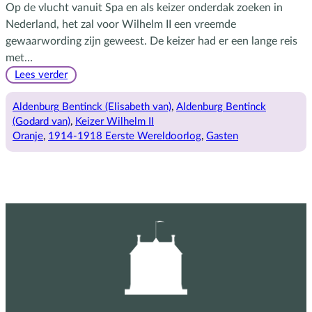
Op de vlucht vanuit Spa en als keizer onderdak zoeken in
Nederland, het zal voor Wilhelm II een vreemde
gewaarwording zijn geweest. De keizer had er een lange reis
met…
:
Lees verder
De
aankomst
Aldenburg Bentinck (Elisabeth van)
, 
Aldenburg Bentinck
van
(Godard van)
, 
Keizer Wilhelm II
de
Oranje
, 
1914-1918 Eerste Wereldoorlog
, 
Gasten
keizer
op
Amerongen