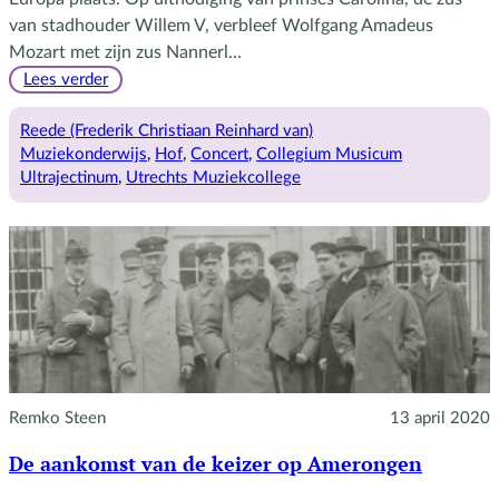
van stadhouder Willem V, verbleef Wolfgang Amadeus
Mozart met zijn zus Nannerl…
:
Lees verder
Capitale
Esel
Reede (Frederik Christiaan Reinhard van)
Muziekonderwijs
, 
Hof
, 
Concert
, 
Collegium Musicum
Ultrajectinum
, 
Utrechts Muziekcollege
Remko Steen
13 april 2020
De aankomst van de keizer op Amerongen