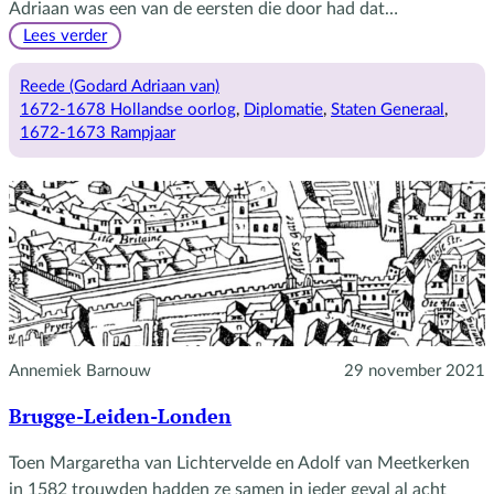
Adriaan was een van de eersten die door had dat…
:
Lees verder
Godard
Adriaan
Reede (Godard Adriaan van)
heeft
1672-1678 Hollandse oorlog
, 
Diplomatie
, 
Staten Generaal
, 
Lodewijk
1672-1673 Rampjaar
XIV
door
Annemiek Barnouw
29 november 2021
Brugge-Leiden-Londen
Toen Margaretha van Lichtervelde en Adolf van Meetkerken
in 1582 trouwden hadden ze samen in ieder geval al acht