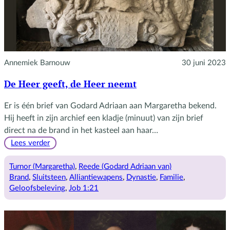
Annemiek Barnouw
30 juni 2023
De Heer geeft, de Heer neemt
Er is één brief van Godard Adriaan aan Margaretha bekend.
Hij heeft in zijn archief een kladje (minuut) van zijn brief
direct na de brand in het kasteel aan haar…
:
Lees verder
De
Heer
Turnor (Margaretha)
, 
Reede (Godard Adriaan van)
geeft,
Brand
, 
Sluitsteen
, 
Alliantiewapens
, 
Dynastie
, 
Familie
, 
de
Geloofsbeleving
, 
Job 1:21
Heer
neemt