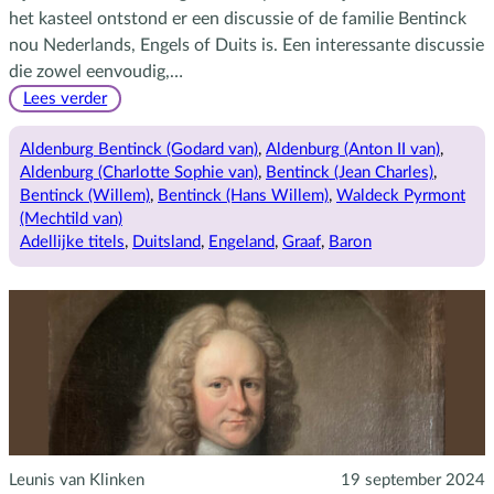
het kasteel ontstond er een discussie of de familie Bentinck
nou Nederlands, Engels of Duits is. Een interessante discussie
die zowel eenvoudig,…
:
Lees verder
Bentinck,
Bentinck
Aldenburg Bentinck (Godard van)
, 
Aldenburg (Anton II van)
, 
&
Aldenburg (Charlotte Sophie van)
, 
Bentinck (Jean Charles)
, 
Bentinck
Bentinck (Willem)
, 
Bentinck (Hans Willem)
, 
Waldeck Pyrmont
(Mechtild van)
Adellijke titels
, 
Duitsland
, 
Engeland
, 
Graaf
, 
Baron
Leunis van Klinken
19 september 2024