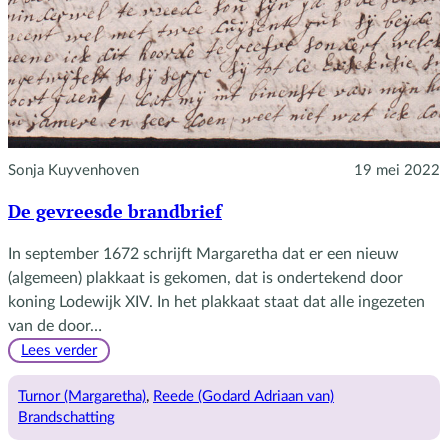
Sonja Kuyvenhoven
19 mei 2022
De gevreesde brandbrief
In september 1672 schrijft Margaretha dat er een nieuw
(algemeen) plakkaat is gekomen, dat is ondertekend door
koning Lodewijk XIV. In het plakkaat staat dat alle ingezeten
van de door…
:
Lees verder
De
gevreesde
Turnor (Margaretha)
, 
Reede (Godard Adriaan van)
brandbrief
Brandschatting