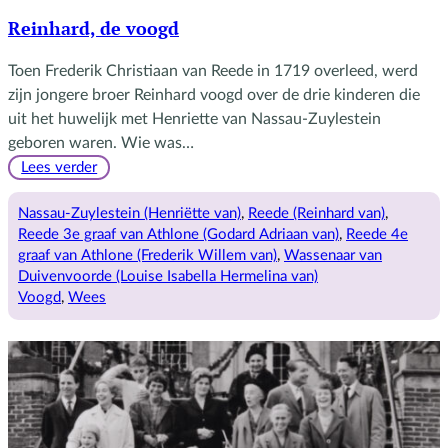
Reinhard, de voogd
Toen Frederik Christiaan van Reede in 1719 overleed, werd
zijn jongere broer Reinhard voogd over de drie kinderen die
uit het huwelijk met Henriette van Nassau-Zuylestein
geboren waren. Wie was…
:
Lees verder
Reinhard,
de
Nassau-Zuylestein (Henriëtte van)
, 
Reede (Reinhard van)
, 
voogd
Reede 3e graaf van Athlone (Godard Adriaan van)
, 
Reede 4e
graaf van Athlone (Frederik Willem van)
, 
Wassenaar van
Duivenvoorde (Louise Isabella Hermelina van)
Voogd
, 
Wees