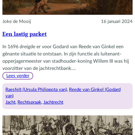
Joke de Mooij
16 januari 2024
Een lastig parket
In 1696 dreigde er voor Godard van Reede van Ginkel een
gênante situatie te ontstaan. In zijn functie als luitenant-
opperjagermeester van stadhouder-koning Willem III was hij
voorzitter van de jachtrechtbank.…
:
Lees verder
Een
lastig
Raesfelt (Ursula Philippota van)
, 
Reede van Ginkel (Godard
parket
van)
Jacht
, 
Rechtspraak
, 
Jachtrecht