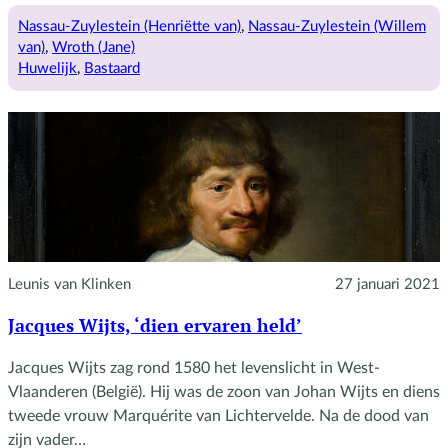
De
opa
Nassau-Zuylestein (Henriëtte van)
, 
Nassau-Zuylestein (Willem
van
van)
, 
Wroth (Jane)
Henriette,
Huwelijk
, 
Bastaard
een
liefdesbaby?
Leunis van Klinken
27 januari 2021
Jacques Wijts, ‘dien ervaren held’
Jacques Wijts zag rond 1580 het levenslicht in West-
Vlaanderen (België). Hij was de zoon van Johan Wijts en diens
tweede vrouw Marquérite van Lichtervelde. Na de dood van
zijn vader…