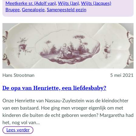
Meetkerken
Meetkerke sr. (Adolf van)
, 
Wijts (Jan)
, 
Wijts (Jacques)
connectie
Brugge
, 
Genealogie
, 
Samengesteld gezin
Hans Strootman
5 mei 2021
De opa van Henriette, een liefdesbaby?
Onze Henriette van Nassau-Zuylestein was de kleindochter
van een bastaard. Hoe ging men vroeger eigenlijk om met
kinderen die buiten de echt geboren werden? Margaretha had
het, nog vol van…
:
Lees verder