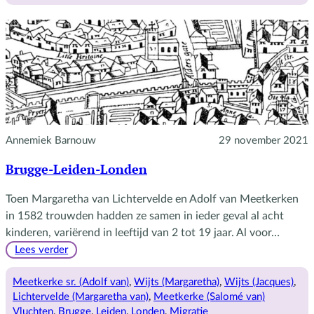
Annemiek Barnouw
29 november 2021
Brugge-Leiden-Londen
Toen Margaretha van Lichtervelde en Adolf van Meetkerken
in 1582 trouwden hadden ze samen in ieder geval al acht
kinderen, variërend in leeftijd van 2 tot 19 jaar. Al voor…
:
Lees verder
Brugge-
Leiden-
Meetkerke sr. (Adolf van)
, 
Wijts (Margaretha)
, 
Wijts (Jacques)
, 
Londen
Lichtervelde (Margaretha van)
, 
Meetkerke (Salomé van)
Vluchten
, 
Brugge
, 
Leiden
, 
Londen
, 
Migratie