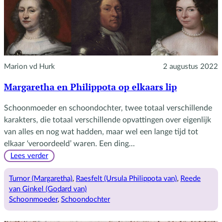
Marion vd Hurk
2 augustus 2022
Margaretha en Philippota op elkaars lip
Schoonmoeder en schoondochter, twee totaal verschillende
karakters, die totaal verschillende opvattingen over eigenlijk
van alles en nog wat hadden, maar wel een lange tijd tot
elkaar ‘veroordeeld’ waren. Een ding…
:
Lees verder
Margaretha
en
Turnor (Margaretha)
, 
Raesfelt (Ursula Philippota van)
, 
Reede
Philippota
van Ginkel (Godard van)
op
Schoonmoeder
, 
Schoondochter
elkaars
lip