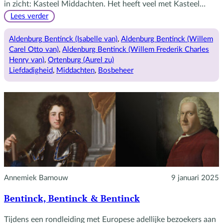
in zicht: Kasteel Middachten. Het heeft veel met Kasteel…
:
Lees verder
De
laatste
Aldenburg Bentinck (Isabelle van)
, 
Aldenburg Bentinck (Willem
Bentincks
Carel Otto van)
, 
Aldenburg Bentinck (Willem Frederik Charles
van
Henry van)
, 
Ortenburg (Aurel zu)
Middachten
Liefdadigheid
, 
Middachten
, 
Bosbeheer
Annemiek Barnouw
9 januari 2025
Bentinck, Bentinck & Bentinck
Tijdens een rondleiding met Europese adellijke bezoekers aan