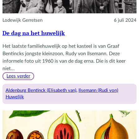
Lodewijk Gerretsen
6 juli 2024
De dag na het huwelijk
Het laatste familiehuwelijk op het kasteel is van Graaf
Bentincks jongste kleinzoon, Rudy von Ilsemann. Deze
informele foto uit 1960 is van de dag erna. Die is dit keer
niet…
:
Lees verder
De
dag
Aldenburg Bentinck (Elisabeth van)
, 
Ilsemann (Rudi von)
na
Huwelijk
het
huwelijk