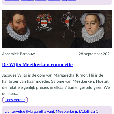
Annemiek Barnouw
28 september 2021
De Wijts-Meetkerken connectie
Jacques Wijts is de oom van Margaretha Turnor. Hij is de
halfbroer van haar moeder, Salomé van Meetkerken. Hoe zit
die relatie eigenlijk precies in elkaar? Samengesteld gezin We
denken…
:
Lees verder
De
Wijts-
Lichtervelde (Margaretha van)
, 
Meetkerke jr. (Adolf van)
, 