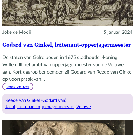
Joke de Mooij
5 januari 2024
Godard van Ginkel, luitenant-opperjagermeester
De staten van Gelre boden in 1675 stadhouder-koning
Willem III het ambt van opperjagermeester van de Veluwe
aan. Kort daarop benoemden zij Godard van Reede van Ginkel
op voorspraak van…
:
Lees verder
Godard
van
Reede van Ginkel (Godard van)
Ginkel,
Jacht
, 
Luitenant-opperjagermeester
, 
Veluwe
luitenant-
opperjagermeester