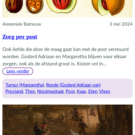
Annemiek Barnouw
3 mei 2024
Zorg per post
Ook liefde die door de maag gaat kan met de post verstuurd
worden. Godard Adriaan en Margaretha blijven voor elkaar
zorgen, ook als de afstand groot is. Kisten vol In…
:
Lees verder
Zorg
per
Turnor (Margaretha)
, 
Reede (Godard Adriaan van)
post
Proviand
, 
Thee
, 
Nootmuskaat
, 
Post
, 
Kaas
, 
Eten
, 
Vlees