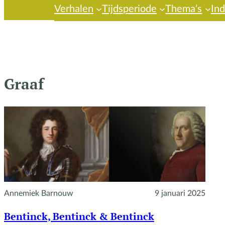
Verhalen
Tijdsperiode
Thema’s
In
Graaf
Annemiek Barnouw
9 januari 2025
Bentinck, Bentinck & Bentinck