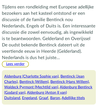
Tijdens een rondleiding met Europese adellijke
bezoekers aan het kasteel ontstond er een
discussie of de familie Bentinck nou
Nederlands, Engels of Duits is. Een interessante
discussie die zowel eenvoudig, als ingewikkeld
is te beantwoorden. Gelderland en Overijssel
De oudst bekende Bentinck dateert uit de
veertiende eeuw in Heerde (Gelderland).
Nederlands is dus het juiste…
:
Lees verder
Bentinck,
Bentinck
Aldenburg (Charlotte Sophie van)
, 
Bentinck (Jean
&
Charles)
, 
Bentinck (Willem)
, 
Bentinck (Hans Willem)
, 
Bentinck
Waldeck Pyrmont (Mechtild van)
, 
Aldenburg Bentinck
(Godard van)
, 
Aldenburg (Anton II van)
Duitsland
, 
Engeland
, 
Graaf
, 
Baron
, 
Adellijke titels