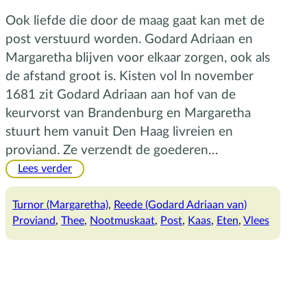
Ook liefde die door de maag gaat kan met de
post verstuurd worden. Godard Adriaan en
Margaretha blijven voor elkaar zorgen, ook als
de afstand groot is. Kisten vol In november
1681 zit Godard Adriaan aan hof van de
keurvorst van Brandenburg en Margaretha
stuurt hem vanuit Den Haag livreien en
proviand. Ze verzendt de goederen…
:
Lees verder
Zorg
per
Turnor (Margaretha)
, 
Reede (Godard Adriaan van)
post
Proviand
, 
Thee
, 
Nootmuskaat
, 
Post
, 
Kaas
, 
Eten
, 
Vlees